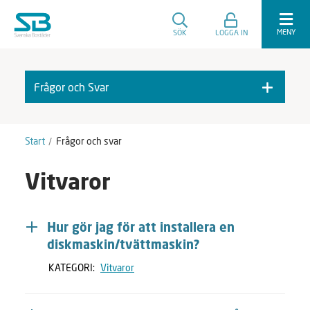
MENY
SÖK
LOGGA IN
Frågor och Svar
F
A
r
v
å
m
Start
Frågor och svar
g
a
o
r
Vitvaror
r
k
o
e
c
r
h
a
Hur gör jag för att installera en
S
diskmaskin/tvättmaskin?
v
a
KATEGORI:
Vitvaror
r