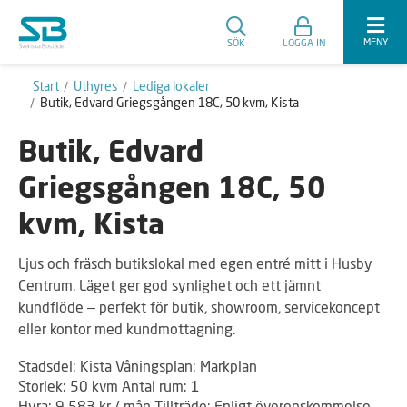
MENY
SÖK
LOGGA IN
Start
Uthyres
Lediga lokaler
Butik, Edvard Griegsgången 18C, 50 kvm, Kista
Butik, Edvard
Griegsgången 18C, 50
kvm, Kista
Ljus och fräsch butikslokal med egen entré mitt i Husby
Centrum. Läget ger god synlighet och ett jämnt
kundflöde – perfekt för butik, showroom, servicekoncept
eller kontor med kundmottagning.
Stadsdel: Kista Våningsplan: Markplan
Storlek: 50 kvm Antal rum: 1
Hyra: 9 583 kr / mån Tillträde: Enligt överenskommelse