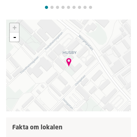
L
+
a
d
-
d
a
r
.
.
.
Fakta om lokalen