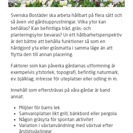
Svenska Bostäder ska arbeta hållbart på flera sätt och
så även vid gårdsupprustningar. Vilka ytor kan
behållas? Kan befintliga träd, gräs- och
planteringsytor bevaras? Ur ett hållbarhetsperspektiv
är det bättre att behålla funktioner så som en
hårdgjord yta eller gräsmatta i samma läge än att
flytta den till annan placering.
Faktorer som kan påverka gårdarnas utformning är
exempelvis ytstorlek, topografi, befintlig naturmark,
ev. bjälklag, intresse för uteplatser eller odling m m.
Innehåll som eftersträvas på våra gårdar är band
annat:
Miljöer för barns lek
Samvaroplatser likt grill, bänkbord eller pergola
Någon gräsyta för spontan aktivitet
Variation i växtanvändning med växtval efter
årstidsväxlingar