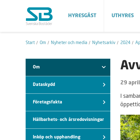
HYRESGÄST
UTHYRES
Start
Om
Nyheter och media
Nyhetsarkiv
2024
Ap
Avv
Om
29 apri
Dataskydd
I samba
Företagsfakta
öppettid
Hållbarhets- och årsredovisningar
Inköp och upphandling