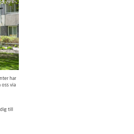
nter har
 oss via
ig till