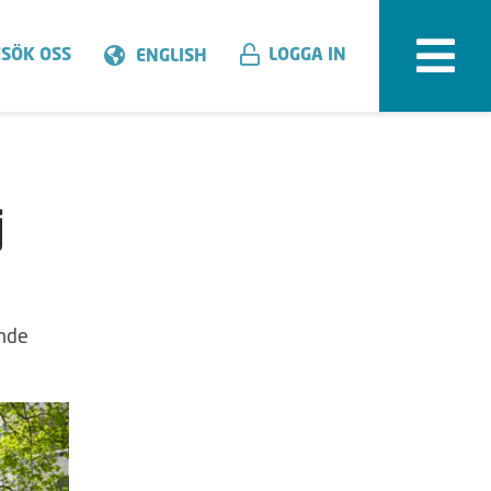
SÖK OSS
LOGGA IN
ENGLISH
j
ande