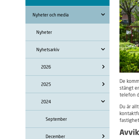
Nyheter och media
Nyheter
Nyhetsarkiv
2026
De komma
2025
stängt en
telefon d
2024
Du är all
kontaktfo
September
fastighe
Avvik
December