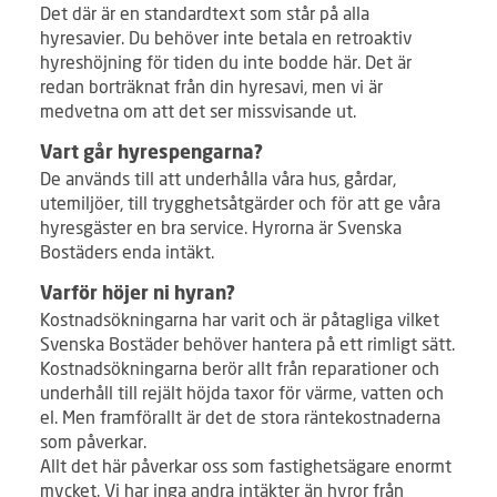
Det där är en standardtext som står på alla
hyresavier. Du behöver inte betala en retroaktiv
hyreshöjning för tiden du inte bodde här. Det är
redan borträknat från din hyresavi, men vi är
medvetna om att det ser missvisande ut.
Vart går hyrespengarna?
De används till att underhålla våra hus, gårdar,
utemiljöer, till trygghetsåtgärder och för att ge våra
hyresgäster en bra service. Hyrorna är Svenska
Bostäders enda intäkt.
Varför höjer ni hyran?
Kostnadsökningarna har varit och är påtagliga vilket
Svenska Bostäder behöver hantera på ett rimligt sätt.
Kostnadsökningarna berör allt från reparationer och
underhåll till rejält höjda taxor för värme, vatten och
el. Men framförallt är det de stora räntekostnaderna
som påverkar.
Allt det här påverkar oss som fastighetsägare enormt
mycket. Vi har inga andra intäkter än hyror från