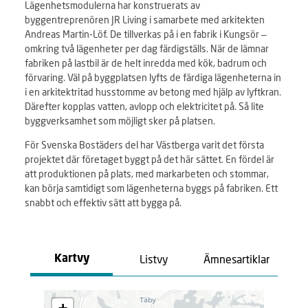
Lägenhetsmodulerna har konstruerats av
byggentreprenören JR Living i samarbete med arkitekten
Andreas Martin-Löf. De tillverkas på i en fabrik i Kungsör –
omkring två lägenheter per dag färdigställs. När de lämnar
fabriken på lastbil är de helt inredda med kök, badrum och
förvaring. Väl på byggplatsen lyfts de färdiga lägenheterna in
i en arkitektritad husstomme av betong med hjälp av lyftkran.
Därefter kopplas vatten, avlopp och elektricitet på. Så lite
byggverksamhet som möjligt sker på platsen.
För Svenska Bostäders del har Västberga varit det första
projektet där företaget byggt på det här sättet. En fördel är
att produktionen på plats, med markarbeten och stommar,
kan börja samtidigt som lägenheterna byggs på fabriken. Ett
snabbt och effektiv sätt att bygga på.
Listvy
Ämnesartiklar
Kartvy
L
a