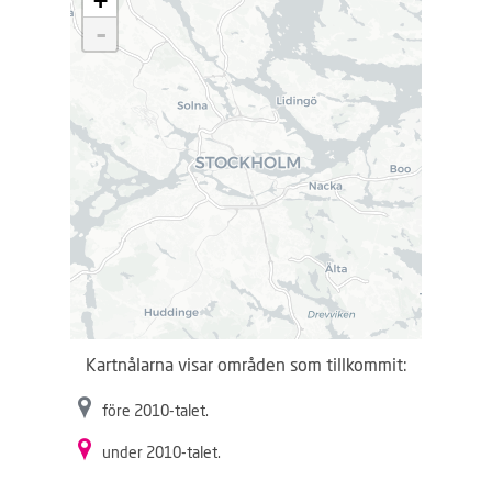
+
d
-
d
a
r
.
.
.
Kartnålarna visar områden som tillkommit:
före 2010-talet.
under 2010-talet.