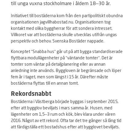
till unga vuxna stockholmare i åldern 18–30 år.
Initiativet till bostäderna kom från den partipolitiskt obundna
organisationen jagvillhabostad.nu. Organisationen tog
kontakt med olika byggherrar för att sondera intresset.
Villkoret var att bostäderna skulle utvecklas utifrån ungas
perspektiv och behov. Svenska Bostäder nappade.
Konceptet ”Snabba hus” går ut på att bygga standardiserade
flyttbara modullägenheter på ”väntande tomter”. Det är
tomter som väntar på detaljplanering eller av annan
anledning inte används. Byggloven är begränsade och löper
fem år i taget, men som längst i 15 år. Därefter måste
bostäderna flyttas till en annan tomt.
Rekordsnabbt
Bostäderna i Västberga började byggas i september 2015,
efter att bygglov beviljats i mars samma år. Husen, med
lägenheter om 1,5–3 rum och kök, blev klara under våren
2016. Något av ett rekord. Ofta tar det tre gånger så lång tid
att färdigställa ett bostadshus efter att bygglovet beviljats.