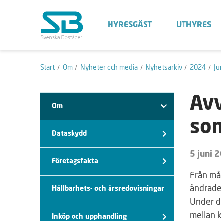
HYRESGÄST
UTHYRES
Start
Om
Nyheter och media
Nyhetsarkiv
2024
Ju
Avv
Om
so
Dataskydd
5 juni 
Företagsfakta
Från må
ändrade
Hållbarhets- och årsredovisningar
Under d
mellan 
Inköp och upphandling