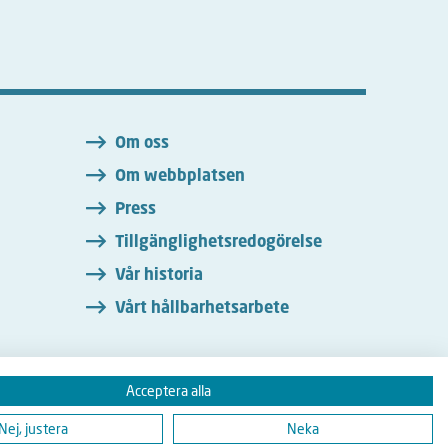
n
Om oss
Om webbplatsen
Press
Tillgänglighetsredogörelse
Vår historia
Vårt hållbarhetsarbete
Acceptera alla
Instagram
Nej, justera
Neka