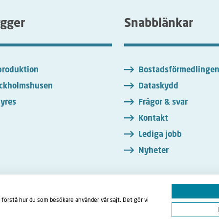
ygger
Snabblänkar
roduktion
Bostadsförmedlinge
ckholmshusen
Dataskydd
yres
Frågor & svar
Kontakt
Lediga jobb
Nyheter
 förstå hur du som besökare använder vår sajt. Det gör vi
ebook
LinkedIn