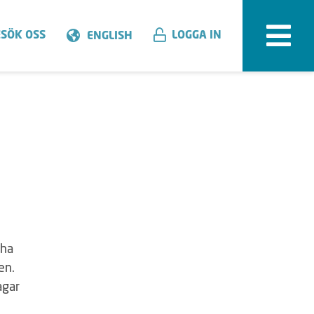
SÖK OSS
LOGGA IN
ENGLISH
 ha
en.
agar