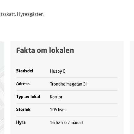
tsskatt. Hyresgästen
Fakta om lokalen
Husby C
Stadsdel
Trondheimsgatan 3I
Adress
Kontor
Typ av lokal
105 kvm
Storlek
16 625 kr / månad
Hyra