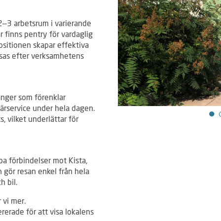
2–3 arbetsrum i varierande
 finns pentry för vardaglig
sitionen skapar effektiva
sas efter verksamhetens
ranger som förenklar
ärservice under hela dagen.
, vilket underlättar för
ba förbindelser mot Kista,
h gör resan enkel från hela
h bil.
 vi mer.
ererade för att visa lokalens