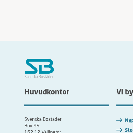
Huvudkontor
Vi b
Svenska Bostäder
Nyp
Box 95
Sto
162 12 Vällingby