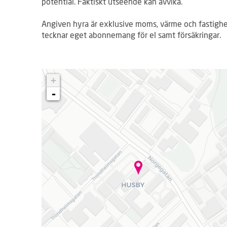
potential. Faktiskt utseende kan avvika.
Angiven hyra är exklusive moms, värme och fastighe
tecknar eget abonnemang för el samt försäkringar.
L
+
a
d
-
d
a
r
.
.
.