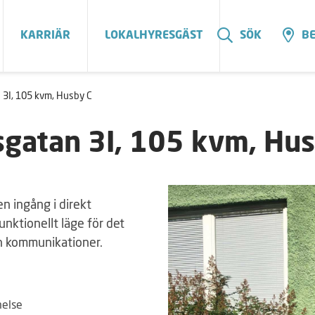
KARRIÄR
LOKALHYRESGÄST
SÖK
BE
 3I, 105 kvm, Husby C
gatan 3I, 105 kvm, Hus
 ingång i direkt
unktionellt läge för det
och kommunikationer.
melse