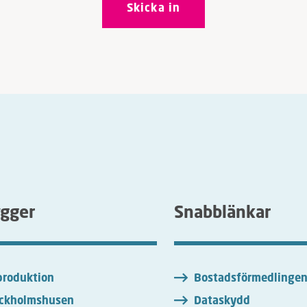
ygger
Snabblänkar
roduktion
Bostadsförmedlinge
ckholmshusen
Dataskydd