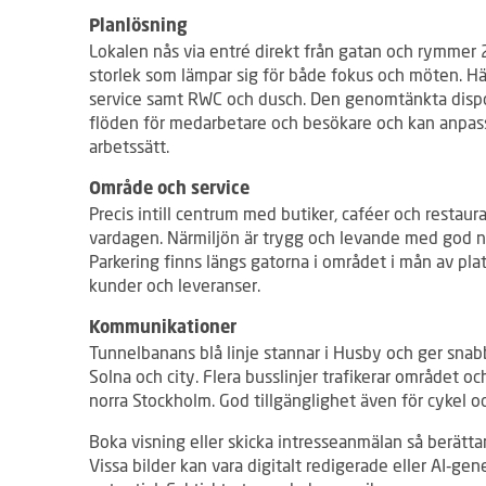
Planlösning
Lokalen nås via entré direkt från gatan och rymmer 
storlek som lämpar sig för både fokus och möten. Här
service samt RWC och dusch. Den genomtänkta dispo
flöden för medarbetare och besökare och kan anpas
arbetssätt.
Område och service
Precis intill centrum med butiker, caféer och restau
vardagen. Närmiljön är trygg och levande med god n
Parkering finns längs gatorna i området i mån av plats
kunder och leveranser.
Kommunikationer
Tunnelbanans blå linje stannar i Husby och ger snab
Solna och city. Flera busslinjer trafikerar området oc
norra Stockholm. God tillgänglighet även för cykel oc
Boka visning eller skicka intresseanmälan så berättar
Vissa bilder kan vara digitalt redigerade eller AI‑gen