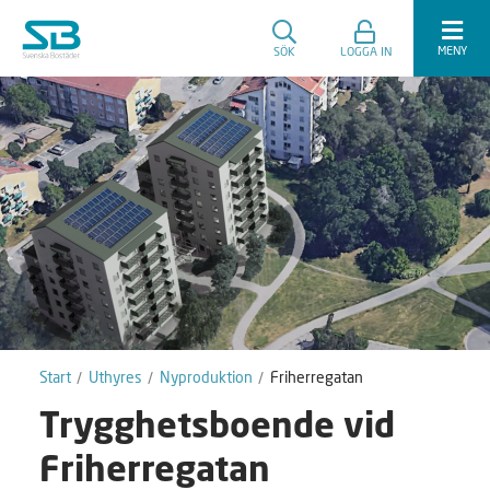
MENY
SÖK
LOGGA IN
Start
Uthyres
Nyproduktion
Friherregatan
Trygghetsboende vid
Friherregatan