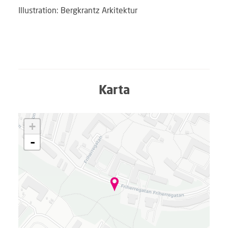
Illustration: Bergkrantz Arkitektur
Karta
L
+
a
d
-
d
a
r
.
.
.