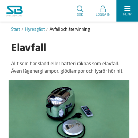
MENY
SÖK
LOGGA IN
Start
Hyresgäst
Avfall och återvinning
Elavfall
Allt som har sladd eller batteri räknas som elavfall.
Även lågenergilampor, glödlampor och lysrör hör hit.