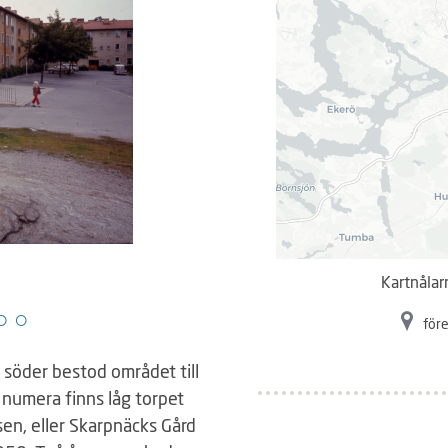
Exteriör, norra Bagarmossen
Kartnålar
Fotograf:
Jan Wirén
före
 söder bestod området till
 numera finns låg torpet
en, eller Skarpnäcks Gård