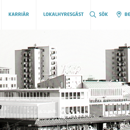
KARRIÄR
LOKALHYRESGÄST
SÖK
BE
a