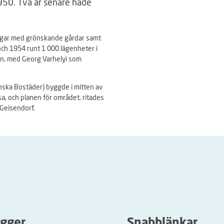
1950. Två år senare hade
ingar med grönskande gårdar samt
h 1954 runt 1 000 lägenheter i
n, med Georg Varhelyi som
ska Bostäder) byggde i mitten av
, och planen för området, ritades
 Geisendorf.
ygger
Snabblänkar