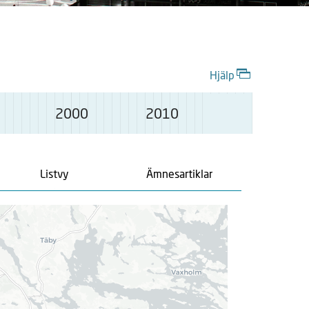
Hjälp
2000
2010
Listvy
Ämnesartiklar
L
a
d
d
a
r
.
.
.