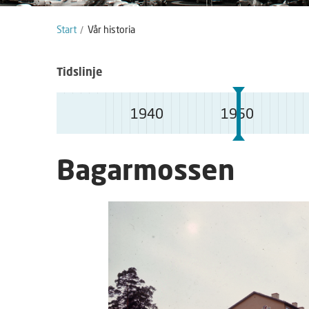
Start
Vår historia
Tidslinje
1940
1950
S
Bagarmossen
å
h
ä
r
f
u
n
g