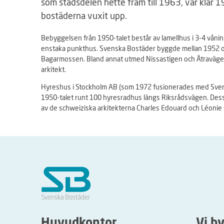
som stadsdelen hette fram till 1963, var klar 
d
bostäderna vuxit upp.
s
l
Bebyggelsen från 1950-talet består av lamellhus i 3-4 vån
i
enstaka punkthus. Svenska Bostäder byggde mellan 1952 oc
n
Bagarmossen. Bland annat utmed Nissastigen och Ätraväge
j
arkitekt.
e
n
Hyreshus i Stockholm AB (som 1972 fusionerades med Sven
ä
1950-talet runt 100 hyresradhus längs Riksrådsvägen. Dessa
r
av de schweiziska arkitekterna Charles Edouard och Léonie
i
n
d
e
l
a
d
i
å
r
Huvudkontor
Vi b