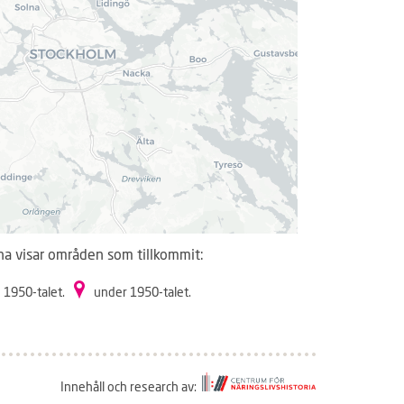
Exteriör, södra B
Fotograf:
Jan Wiré
na visar områden som tillkommit:
 1950-talet.
under 1950-talet.
Innehåll och research av: