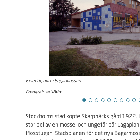
e
r
a
r
t
i
d
s
l
Exteriör, norra Bagarmossen
i
Fotograf:
Jan Wirén
n
j
e
Stockholms stad köpte Skarpnäcks gård 1922. I
n
stor del av en mosse, och ungefär där Lagaplan
T
Mosstugan. Stadsplanen för det nya Bagarmoss
i