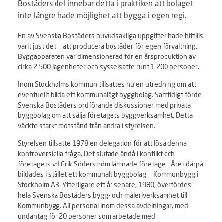
Bostäders del innebar detta i praktiken att bolaget
inte längre hade möjlighet att bygga i egen regi.
En av Svenska Bostäders huvudsakliga uppgifter hade hittills
varit just det – att producera bostäder för egen förvaltning.
Byggapparaten var dimensionerad för en årsproduktion av
cirka 2 500 lägenheter och sysselsatte runt 1 200 personer.
Inom Stockholms kommun tillsattes nu en utredning om att
eventuellt bilda ett kommunalägt byggbolag. Samtidigt förde
Svenska Bostäders ordförande diskussioner med privata
byggbolag om att sälja företagets byggverksamhet. Detta
väckte starkt motstånd från andra i styrelsen.
Styrelsen tillsatte 1978 en delegation för att lösa denna
kontroversiella fråga. Det slutade ändå i konflikt och
företagets vd Erik Söderström lämnade företaget. Året därpå
bildades i stället ett kommunalt byggbolag – Kommunbygg i
Stockholm AB. Ytterligare ett år senare, 1980, överfördes
hela Svenska Bostäders bygg- och måleriverksamhet till
Kommunbygg. All personal inom dessa avdelningar, med
undantag för 20 personer som arbetade med