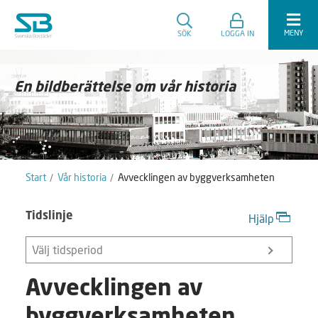
MENY
SÖK
LOGGA IN
En bildberättelse om vår historia
Start
Vår historia
Avvecklingen av byggverksamheten
Tidslinje
Hjälp
Välj tidsperiod
Avvecklingen av