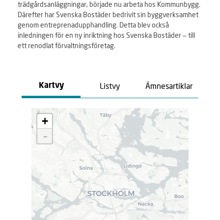
trädgårdsanläggningar, började nu arbeta hos Kommunbygg.
Därefter har Svenska Bostäder bedrivit sin byggverksamhet
genom entreprenadupphandling. Detta blev också
inledningen för en ny inriktning hos Svenska Bostäder – till
ett renodlat förvaltningsföretag.
Listvy
Ämnesartiklar
Kartvy
L
+
a
d
-
d
a
r
.
.
.