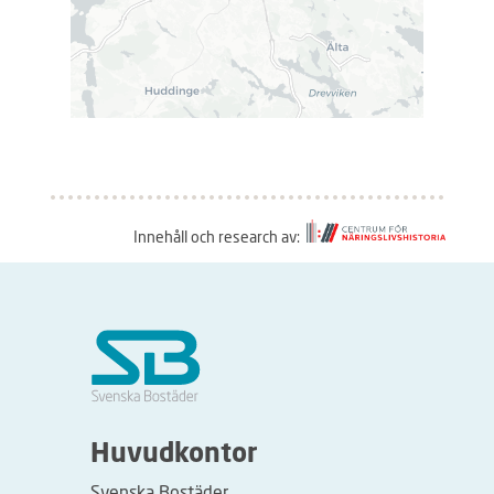
Innehåll och research av:
S
å
h
ä
r
f
u
Huvudkontor
n
Svenska Bostäder