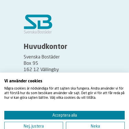
S
å
h
ä
r
f
u
Huvudkontor
n
Svenska Bostäder
g
Box 95
e
162 12 Vällingby
r
Besöksadress:
Vi använder cookies
a
Vällingbyplan 2
Några cookies är nödvändiga för att sajten ska fungera. Andra använder vi för
r
att förstå hur du som besökare använder vår sajt. Det gör vi för att får reda på
t
hur vi kan göra sajten bättre. Välj vilka cookies du vill tillåta.
i
d
Acceptera alla
s
Nej, justera
Neka
l