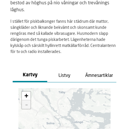
bestod av höghus på nio våningar och trevånings
låghus.
I stället för piskbalkonger fanns här städrum där mattor,
sängkläder och liknande bekvämt och skonsamt kunde
rengöras med så kallade vibrasugare. Husmodern slapp
därigenom det tunga piskarbetet. Lägenheterna hade
kylskåp och särskilt hyllinrett matkällarförråd. Centralantenn
för tv och radio installerades.
Listvy
Ämnesartiklar
Kartvy
L
+
a
d
-
d
a
r
.
.
.