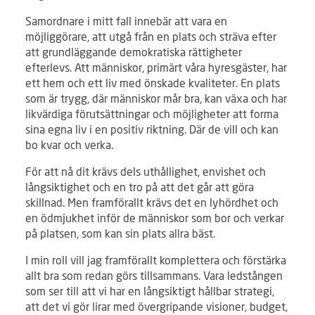
Samordnare i mitt fall innebär att vara en
möjliggörare, att utgå från en plats och sträva efter
att grundläggande demokratiska rättigheter
efterlevs. Att människor, primärt våra hyresgäster, har
ett hem och ett liv med önskade kvaliteter. En plats
som är trygg, där människor mår bra, kan växa och har
likvärdiga förutsättningar och möjligheter att forma
sina egna liv i en positiv riktning. Där de vill och kan
bo kvar och verka.
För att nå dit krävs dels uthållighet, envishet och
långsiktighet och en tro på att det går att göra
skillnad. Men framförallt krävs det en lyhördhet och
en ödmjukhet inför de människor som bor och verkar
på platsen, som kan sin plats allra bäst.
I min roll vill jag framförallt komplettera och förstärka
allt bra som redan görs tillsammans. Vara ledstången
som ser till att vi har en långsiktigt hållbar strategi,
att det vi gör lirar med övergripande visioner, budget,