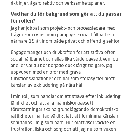
riktlinjer, ägardirektiv och verksamhetsplaner.
Vad har du för bakgrund som gör att du passar
för rollen?
Jag har jobbat som projekt- och processledare med
frågor som ryms inom paraplyet social hållbarhet i
närmare 15 år, inom både privat och offentlig sektor.
Engagemanget och drivkraften för att sträva efter
social hållbarhet och allas lika värde oavsett vem du
är eller var du bor började dock långt tidigare. Jag
uppvuxen med en bror med grava
funktionsvariationer och har som storasyster mött
känslan av exkludering på nära håll.
I min roll, som handlar om att sträva efter inkludering,
jämlikhet och att alla människor oavsett
förutsättningar ska ha grundläggande demokratiska
rättigheter, har jag väldigt lätt att förnimma känslan
som fanns i mig som barn. Hur orättvisor väckte en
frustration, ilska och sorg och att jag nu som vuxen