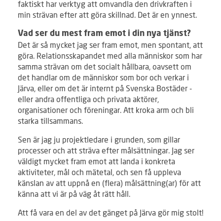
faktiskt har verktyg att omvandla den drivkraften i
min strävan efter att göra skillnad. Det är en ynnest.
Vad ser du mest fram emot i din nya tjänst?
Det är så mycket jag ser fram emot, men spontant, att
göra. Relationsskapandet med alla människor som har
samma strävan om det socialt hållbara, oavsett om
det handlar om de människor som bor och verkar i
Järva, eller om det är internt på Svenska Bostäder -
eller andra offentliga och privata aktörer,
organisationer och föreningar. Att kroka arm och bli
starka tillsammans.
Sen är jag ju projektledare i grunden, som gillar
processer och att sträva efter målsättningar. Jag ser
väldigt mycket fram emot att landa i konkreta
aktiviteter, mål och mätetal, och sen få uppleva
känslan av att uppnå en (flera) målsättning(ar) för att
känna att vi är på väg åt rätt håll.
Att få vara en del av det gänget på Järva gör mig stolt!