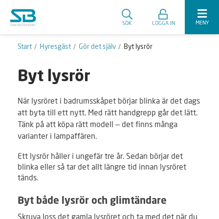
MENY
SÖK
LOGGA IN
Start
Hyresgäst
Gör det själv
Byt lysrör
Byt lysrör
När lysröret i badrumsskåpet börjar blinka är det dags
att byta till ett nytt. Med rätt handgrepp går det lätt.
Tänk på att köpa rätt modell – det finns många
varianter i lampaffären.
Ett lysrör håller i ungefär tre år. Sedan börjar det
blinka eller så tar det allt längre tid innan lysröret
tänds.
Byt både lysrör och glimtändare
Skruva loss det gamla lysröret och ta med det när du