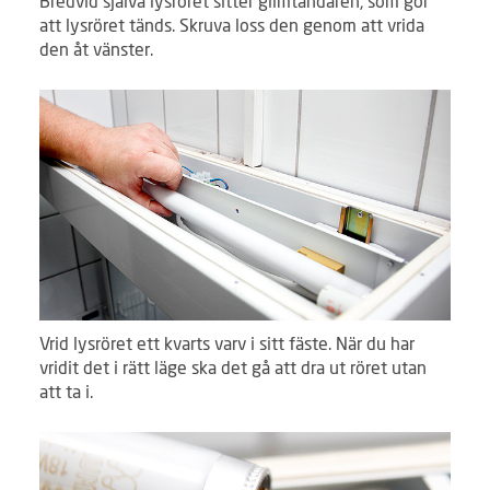
Bredvid själva lysröret sitter glimtändaren, som gör
att lysröret tänds. Skruva loss den genom att vrida
den åt vänster.
Vrid lysröret ett kvarts varv i sitt fäste. När du har
vridit det i rätt läge ska det gå att dra ut röret utan
att ta i.