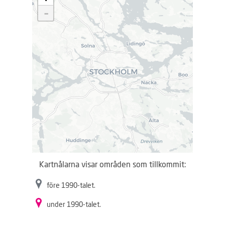
d
-
d
a
r
.
.
.
Kartnålarna visar områden som tillkommit:
före 1990-talet.
under 1990-talet.