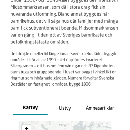
Midsommarkransen, som då i stora drag fick sin
nuvarande utformning. Bland annat byggdes här
barnrikehus, det vill säga hus där familjer med många
barn fick subventionerat boende. Midsommarkransen
var en gång i tiden ett av Sveriges barnrikaste och
befolkningstätaste områden.
Det dröjde emellertid länge innan Svenska Bostäder byggde i
området. I början av 1990-talet uppfördes kvarteret
Silvergranen – ett hus om fem våningar och 87 lägenheter,
barnstuga och gruppboende. Huset var byggt i vinkel likt en
ringmur som inhägnade gården. Numera förvaltar Svenska
Bostäder en fastighet i området, byggd 1936.
Listvy
Ämnesartiklar
Kartvy
L
+
a