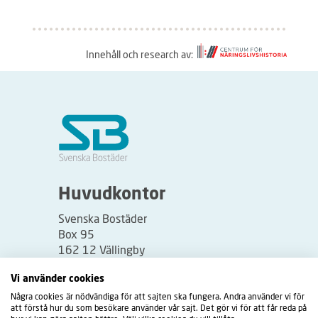
Innehåll och research av:
S
å
h
ä
r
f
u
Huvudkontor
n
Svenska Bostäder
g
Box 95
e
162 12 Vällingby
r
Besöksadress:
Vi använder cookies
a
Vällingbyplan 2
Några cookies är nödvändiga för att sajten ska fungera. Andra använder vi för
r
att förstå hur du som besökare använder vår sajt. Det gör vi för att får reda på