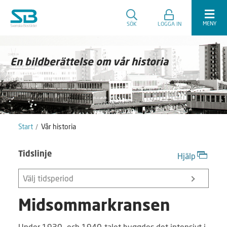
MENY
SÖK
LOGGA IN
En bildberättelse om vår historia
Start
Vår historia
Tidslinje
Hjälp
Välj tidsperiod
Midsommarkransen
Under 1930- och 1940-talet byggdes det intensivt i