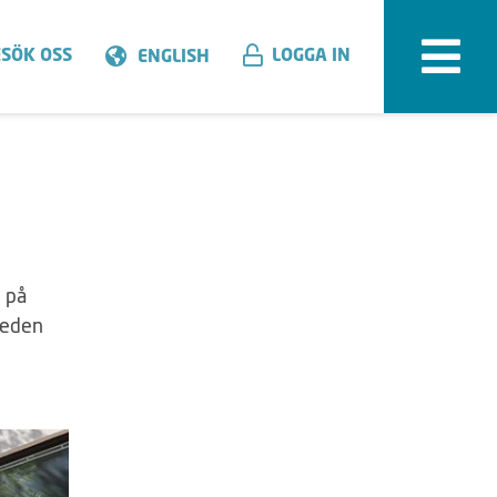
SÖK OSS
LOGGA IN
ENGLISH
l på
weden