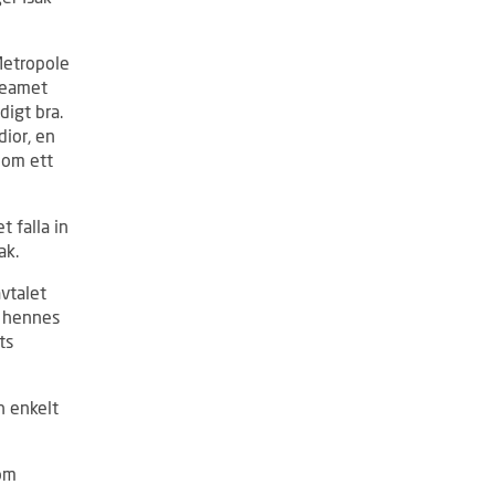
Metropole
 Teamet
digt bra.
dior, en
nom ett
t falla in
ak.
avtalet
h hennes
ts
h enkelt
 om