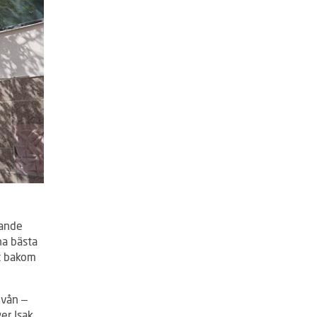
tande
na bästa
et bakom
ivån –
er Isak