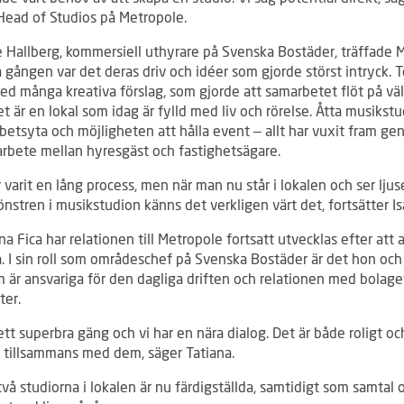
 Head of Studios på Metropole.
e Hallberg, kommersiell uthyrare på Svenska Bostäder, träffade 
a gången var det deras driv och idéer som gjorde störst intryck.
ed många kreativa förslag, som gjorde att samarbetet flöt på väl
t är en lokal som idag är fylld med liv och rörelse. Åtta musikstu
betsyta och möjligheten att hålla event – allt har vuxit fram ge
arbete mellan hyresgäst och fastighetsägare.
 varit en lång process, men när man nu står i lokalen och ser ljuse
stren i musikstudion känns det verkligen värt det, fortsätter Is
na Fica har relationen till Metropole fortsatt utvecklas efter att 
å. I sin roll som områdeschef på Svenska Bostäder är det hon oc
 är ansvariga för den dagliga driften och relationen med bolage
ter.
ett superbra gäng och vi har en nära dialog. Det är både roligt oc
a tillsammans med dem, säger Tatiana.
två studiorna i lokalen är nu färdigställda, samtidigt som samtal