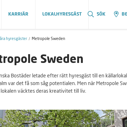
KARRIÄR
LOKALHYRESGÄST
SÖK
BE
åra hyresgäster
Metropole Sweden
tropole Sweden
ska Bostäder letade efter rätt hyresgäst till en källarloka
lm var det få som såg potentialen. Men när Metropole S
 lokalen väcktes deras kreativitet till liv.