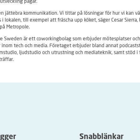
utveckling pågår.
en jättebra kommunikation. Vi tittar på lösningar för hur vi kan v
 i lokalen, till exempel att fräscha upp köket, säger Cesar Sierra,
 på Metropole.
e Sweden är ett coworkingbolag som erbjuder mötesplatser och
r inom tech och media. Företaget erbjuder bland annat podcasts
amstudio, ljudstudio och utrustning och mediateknik, samt stöd i
räffar.
ygger
Snabblänkar