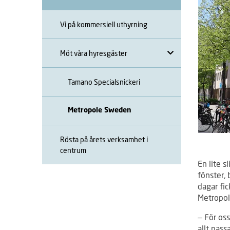
Vi på kommersiell uthyrning
Möt våra hyresgäster
Tamano Specialsnickeri
Metropole Sweden
Rösta på årets verksamhet i
centrum
En lite s
fönster, 
dagar fi
Metropo
– För oss
allt pass