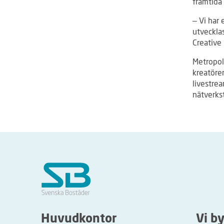
framtida 
– Vi har 
utvecklas
Creative
Metropol
kreatöre
livestre
nätverkst
Huvudkontor
Vi b