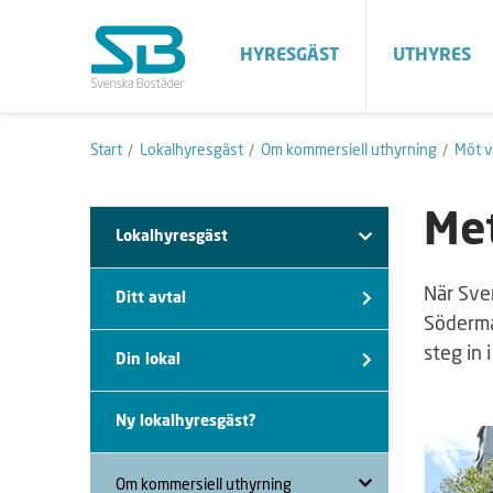
HYRESGÄST
UTHYRES
Start
Lokalhyresgäst
Om kommersiell uthyrning
Möt v
Me
Lokalhyresgäst
När Sven
Ditt avtal
Söderma
steg in i
Din lokal
Ny lokalhyresgäst?
Om kommersiell uthyrning