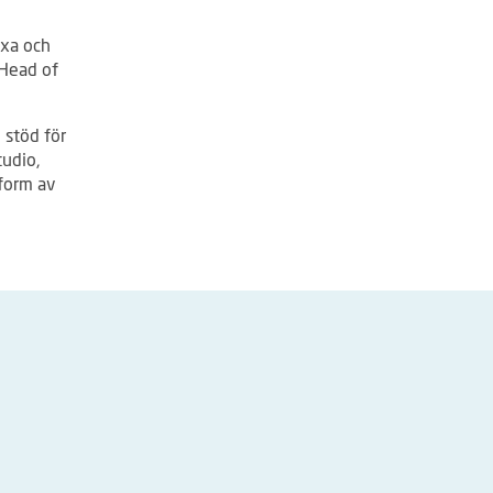
äxa och
 Head of
 stöd för
tudio,
 form av