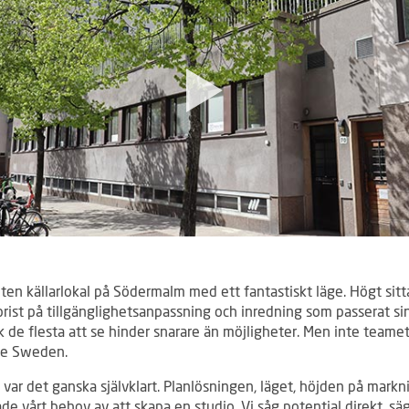
liten källarlokal på Södermalm med ett fantastiskt läge. Högt sit
brist på tillgänglighetsanpassning och inredning som passerat si
ck de flesta att se hinder snarare än möjligheter. Men inte team
le Sweden.
 var det ganska självklart. Planlösningen, läget, höjden på markn
ade vårt behov av att skapa en studio. Vi såg potential direkt, säg