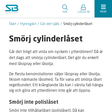
MENY
SÖK
LOGGA IN
Start
Hyresgäst
Gör det själv
Smörj cylinderlåset
Smörj cylinderlåset
Går det trögt att vrida om nyckeln i ytterdörren? Då är
det dags att smörja cylinderlåset. Det gör du enkelt
med låsspray eller låsolja.
De flesta bensinstationer säljer låsspray eller låsolja,
liksom närmaste låssmed. Ta för vana att smörja låset
regelbundet. Ett krånglande lås kan i värsta fall hänga
sig och göra att ytterdörren inte går att öppna.
Smörj inte polislåset
Smörj inte tillhållarlåset (polislåset). Då kan