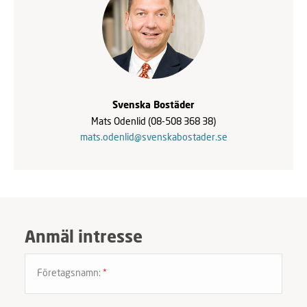
Svenska Bostäder
Mats Odenlid
(08-508 368 38)
mats.odenlid@svenskabostader.se
Anmäl intresse
Företagsnamn:
*