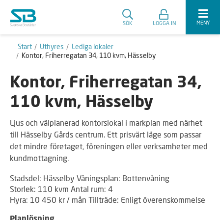
MENY
SÖK
LOGGA IN
Start
Uthyres
Lediga lokaler
Kontor, Friherregatan 34, 110 kvm, Hässelby
Kontor, Friherregatan 34,
110 kvm, Hässelby
Ljus och välplanerad kontorslokal i markplan med närhet
till Hässelby Gårds centrum. Ett prisvärt läge som passar
det mindre företaget, föreningen eller verksamheter med
kundmottagning.
Stadsdel: Hässelby Våningsplan: Bottenvåning
Storlek: 110 kvm Antal rum: 4
Hyra: 10 450 kr / mån Tillträde: Enligt överenskommelse
Planlösning