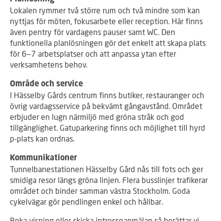
Lokalen rymmer två större rum och två mindre som kan
nyttjas för möten, fokusarbete eller reception. Här finns
även pentry för vardagens pauser samt WC. Den
funktionella planlösningen gör det enkelt att skapa plats
för 6–7 arbetsplatser och att anpassa ytan efter
verksamhetens behov.
Område och service
I Hässelby Gårds centrum finns butiker, restauranger och
övrig vardagsservice på bekvämt gångavstånd. Området
erbjuder en lugn närmiljö med gröna stråk och god
tillgänglighet. Gatuparkering finns och möjlighet till hyrd
p‑plats kan ordnas.
Kommunikationer
Tunnelbanestationen Hässelby Gård nås till fots och ger
smidiga resor längs gröna linjen. Flera busslinjer trafikerar
området och binder samman västra Stockholm. Goda
cykelvägar gör pendlingen enkel och hållbar.
Boka visning eller skicka intresseanmälan så berättar vi