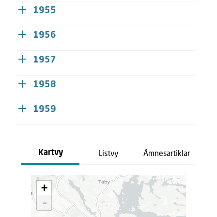
1955
1956
1957
1958
1959
Listvy
Ämnesartiklar
Kartvy
L
+
a
d
-
d
a
r