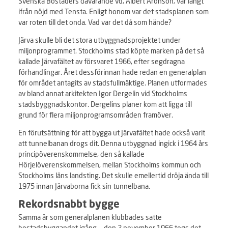
Svenska Bostäders dåvarande vd, Albert Aronson, var långt
ifrån nöjd med Tensta. Enligt honom var det stadsplanen som
var roten till det onda. Vad var det då som hände?
Järva skulle bli det stora utbyggnadsprojektet under
miljonprogrammet. Stockholms stad köpte marken på det så
kallade Järvafältet av försvaret 1966, efter segdragna
förhandlingar. Året dessförinnan hade redan en generalplan
för området antagits av stadsfullmäktige. Planen utformades
av bland annat arkitekten Igor Dergelin vid Stockholms
stadsbyggnadskontor. Dergelins planer kom att ligga till
grund för flera miljonprogramsområden framöver.
En förutsättning för att bygga ut Järvafältet hade också varit
att tunnelbanan drogs dit. Denna utbyggnad ingick i 1964 års
principöverenskommelse, den så kallade
Hörjelöverenskommelsen, mellan Stockholms kommun och
Stockholms läns landsting. Det skulle emellertid dröja ända till
1975 innan Järvaborna fick sin tunnelbana.
Rekordsnabbt bygge
Samma år som generalplanen klubbades satte
bostadsbyggandet igång – den 2 november 1966 togs det