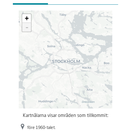
L
+
a
d
-
d
a
r
.
.
.
Kartnålarna visar områden som tillkommit:
före 1960-talet.