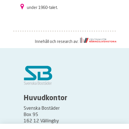
under 1960-talet.
Innehåll och research av:
S
å
h
ä
r
f
u
Huvudkontor
n
Svenska Bostäder
g
Box 95
e
162 12 Vällingby
r