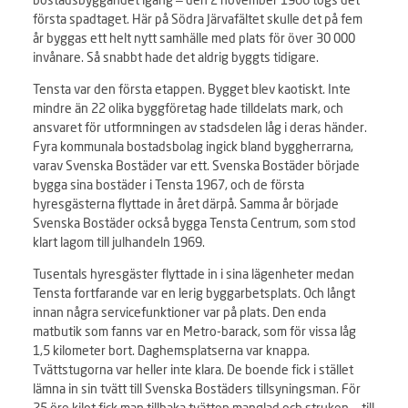
första spadtaget. Här på Södra Järvafältet skulle det på fem
år byggas ett helt nytt samhälle med plats för över 30 000
invånare. Så snabbt hade det aldrig byggts tidigare.
Tensta var den första etappen. Bygget blev kaotiskt. Inte
mindre än 22 olika byggföretag hade tilldelats mark, och
ansvaret för utformningen av stadsdelen låg i deras händer.
Fyra kommunala bostadsbolag ingick bland byggherrarna,
varav Svenska Bostäder var ett. Svenska Bostäder började
bygga sina bostäder i Tensta 1967, och de första
hyresgästerna flyttade in året därpå. Samma år började
Svenska Bostäder också bygga Tensta Centrum, som stod
klart lagom till julhandeln 1969.
Tusentals hyresgäster flyttade in i sina lägenheter medan
Tensta fortfarande var en lerig byggarbetsplats. Och långt
innan några servicefunktioner var på plats. Den enda
matbutik som fanns var en Metro-barack, som för vissa låg
1,5 kilometer bort. Daghemsplatserna var knappa.
Tvättstugorna var heller inte klara. De boende fick i stället
lämna in sin tvätt till Svenska Bostäders tillsyningsman. För
25 öre kilot fick man tillbaka tvätten manglad och struken – till