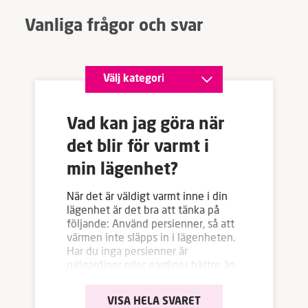
Vanliga frågor och svar
Vad kan jag göra när
det blir för varmt i
min lägenhet?
När det är väldigt varmt inne i din
lägenhet är det bra att tänka på
följande: Använd persienner, så att
värmen inte släpps in i lägenheten.
Har du inga persienner är
rullgardiner eller gardiner bättre än
ingenting, men de är inte lika
effektiva som persienner eftersom
de inte stänger ute värmen från