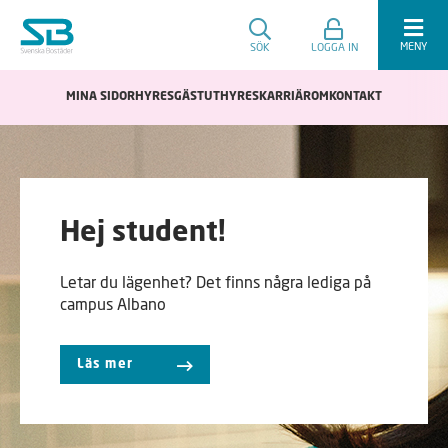
MENY
SÖK
LOGGA IN
MINA SIDOR
HYRESGÄST
UTHYRES
KARRIÄR
OM
KONTAKT
Hej student!
Letar du lägenhet? Det finns några lediga på
campus Albano
Läs mer