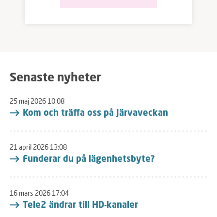
lägenheten. Öppna inga fönster när
utomhustemperaturen är över 20
grader och solen ligger på, för då
släpper du in värmen. Öppna och
vädra, gärna med korsdrag, när det
svalnat på kvällen/natten. Investera
i en bords- eller golvfläkt. Luften
som kommer in via ventilationen
Senaste nyheter
kan inte kylas ned, den är 20 grader
året om.
25 maj 2026 10:08
Kom och träffa oss på Järvaveckan
21 april 2026 13:08
Funderar du på lägenhetsbyte?
16 mars 2026 17:04
Tele2 ändrar till HD-kanaler