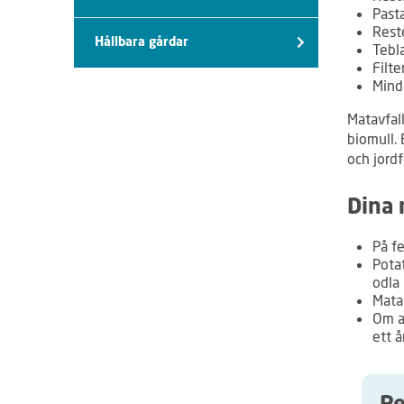
Pasta
Rest
Hållbara gårdar
Tebl
Filte
Mind
Matavfall
biomull.
och jord
Dina 
På fe
Potat
odla 
Matav
Om a
ett å