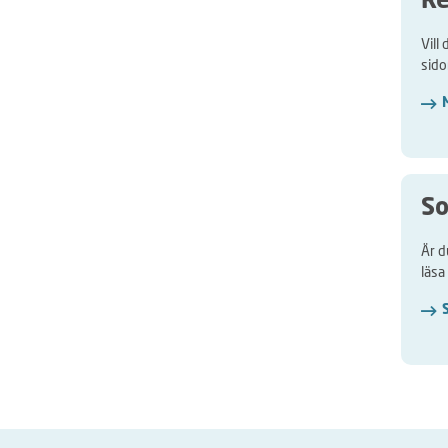
Re
Vill
sido
So
Är d
läsa