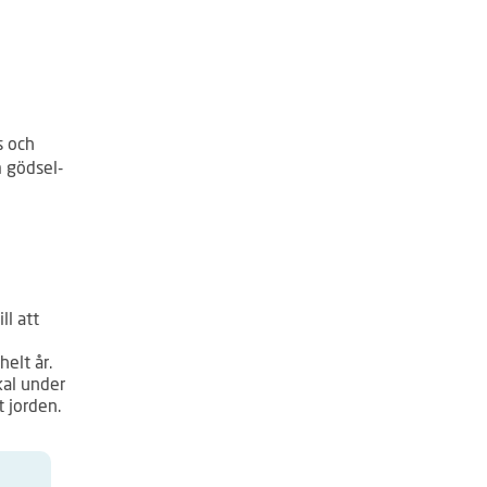
s och
m gödsel-
ll att
helt år.
kal under
t jorden.