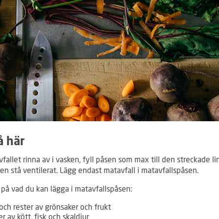
å här
fallet rinna av i vasken, fyll påsen som max till den streckade li
sen stå ventilerat. Lägg endast matavfall i matavfallspåsen.
på vad du kan lägga i matavfallspåsen:
och rester av grönsaker och frukt
r av kött, fisk och skaldjur