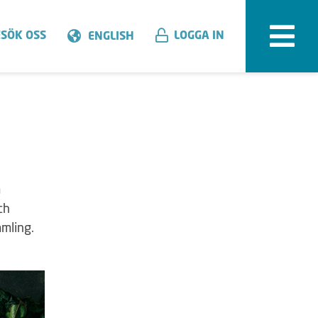
SÖK OSS
LOGGA IN
ENGLISH
m
ch
amling.