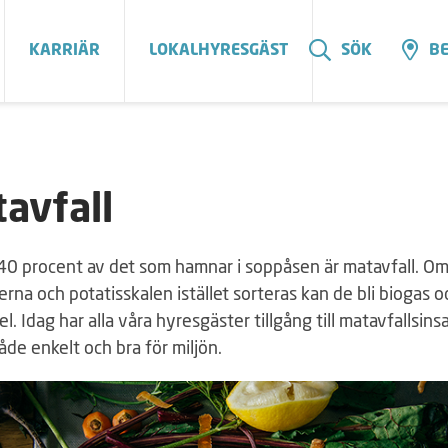
KARRIÄR
LOKALHYRESGÄST
SÖK
BE
avfall
40 procent av det som hamnar i soppåsen är matavfall. O
rna och potatisskalen istället sorteras kan de bli biogas o
l. Idag har alla våra hyresgäster tillgång till matavfallsins
åde enkelt och bra för miljön.