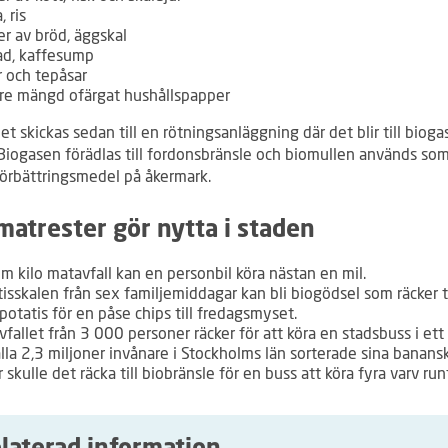
, ris
er av bröd, äggskal
ad, kaffesump
r och tepåsar
re mängd ofärgat hushållspapper
et skickas sedan till en rötningsanläggning där det blir till bioga
 Biogasen förädlas till fordonsbränsle och biomullen används so
förbättringsmedel på åkermark.
matrester gör nytta i staden
m kilo matavfall kan en personbil köra nästan en mil.
isskalen från sex familjemiddagar kan bli biogödsel som räcker ti
potatis för en påse chips till fredagsmyset.
fallet från 3 000 personer räcker för att köra en stadsbuss i ett 
lla 2,3 miljoner invånare i Stockholms län sorterade sina banans
r skulle det räcka till biobränsle för en buss att köra fyra varv run