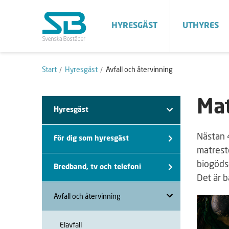
HYRESGÄST
UTHYRES
Start
Hyresgäst
Avfall och återvinning
Mat
Hyresgäst
Nästan 
För dig som hyresgäst
matreste
biogödse
Bredband, tv och telefoni
Det är b
Avfall och återvinning
Elavfall