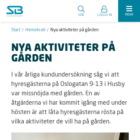
MENY
SÖK
LOGGA IN
Start
Hemokrati
Nya aktiviteter på gården
NYA AKTIVITETER PÅ
GÅRDEN
I vår årliga kundundersökning såg vi att
hyresgästerna på Oslogatan 9-13 i Husby
var missnöjda med gården. En av
åtgärderna vi har kommit igång med under
hösten är att låta hyresgästerna rösta på
vilka aktiviteter de vill ha på gården.