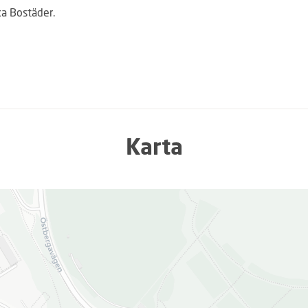
ka Bostäder.
Karta
L
a
d
d
a
r
.
.
.