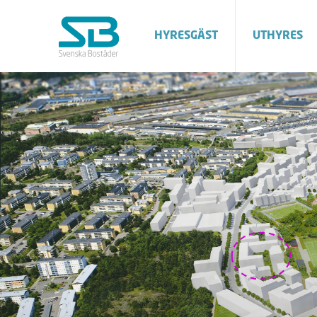
HYRESGÄST
UTHYRES