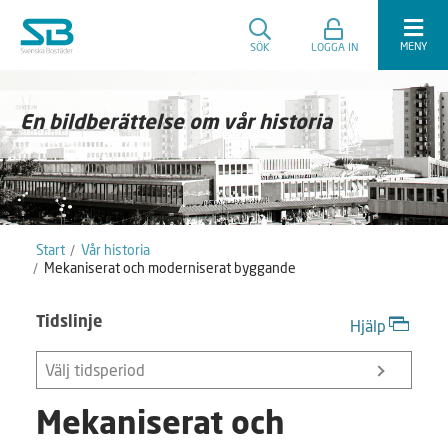
MENY
SÖK
LOGGA IN
En bildberättelse om vår historia
Start
Vår historia
Mekaniserat och moderniserat byggande
Tidslinje
Hjälp
Välj tidsperiod
Mekaniserat och