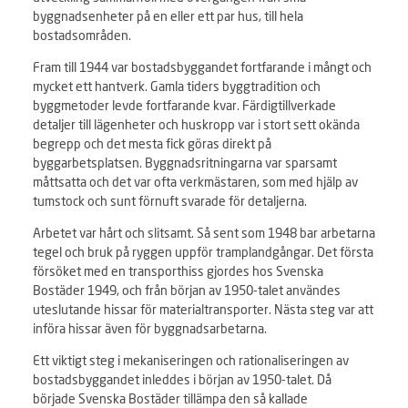
byggnadsenheter på en eller ett par hus, till hela
bostadsområden.
Fram till 1944 var bostadsbyggandet fortfarande i mångt och
mycket ett hantverk. Gamla tiders byggtradition och
byggmetoder levde fortfarande kvar. Färdigtillverkade
detaljer till lägenheter och huskropp var i stort sett okända
begrepp och det mesta fick göras direkt på
byggarbetsplatsen. Byggnadsritningarna var sparsamt
måttsatta och det var ofta verkmästaren, som med hjälp av
tumstock och sunt förnuft svarade för detaljerna.
Arbetet var hårt och slitsamt. Så sent som 1948 bar arbetarna
tegel och bruk på ryggen uppför tramplandgångar. Det första
försöket med en transporthiss gjordes hos Svenska
Bostäder 1949, och från början av 1950-talet användes
uteslutande hissar för materialtransporter. Nästa steg var att
införa hissar även för byggnadsarbetarna.
Ett viktigt steg i mekaniseringen och rationaliseringen av
bostadsbyggandet inleddes i början av 1950-talet. Då
började Svenska Bostäder tillämpa den så kallade