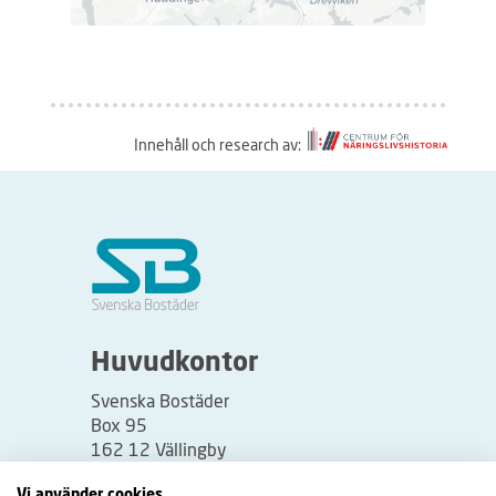
Innehåll och research av:
S
å
h
ä
r
f
u
Huvudkontor
n
Svenska Bostäder
g
Box 95
e
162 12 Vällingby
r
Besöksadress:
Vi använder cookies