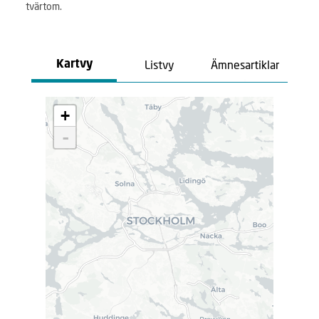
tvärtom.
Listvy
Ämnesartiklar
Kartvy
L
+
a
d
-
d
a
r
.
.
.