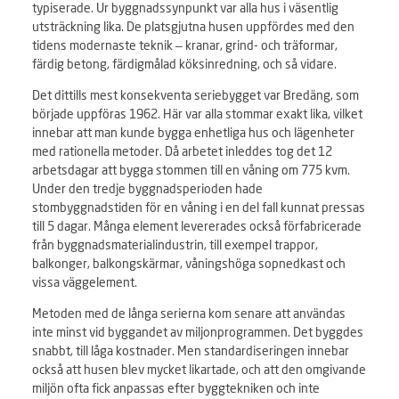
typiserade. Ur byggnadssynpunkt var alla hus i väsentlig
utsträckning lika. De platsgjutna husen uppfördes med den
tidens modernaste teknik – kranar, grind- och träformar,
färdig betong, färdigmålad köksinredning, och så vidare.
Det dittills mest konsekventa seriebygget var Bredäng, som
började uppföras 1962. Här var alla stommar exakt lika, vilket
innebar att man kunde bygga enhetliga hus och lägenheter
med rationella metoder. Då arbetet inleddes tog det 12
arbetsdagar att bygga stommen till en våning om 775 kvm.
Under den tredje byggnadsperioden hade
stombyggnadstiden för en våning i en del fall kunnat pressas
till 5 dagar. Många element levererades också förfabricerade
från byggnadsmaterialindustrin, till exempel trappor,
balkonger, balkongskärmar, våningshöga sopnedkast och
vissa väggelement.
Metoden med de långa serierna kom senare att användas
inte minst vid byggandet av miljonprogrammen. Det byggdes
snabbt, till låga kostnader. Men standardiseringen innebar
också att husen blev mycket likartade, och att den omgivande
miljön ofta fick anpassas efter byggtekniken och inte