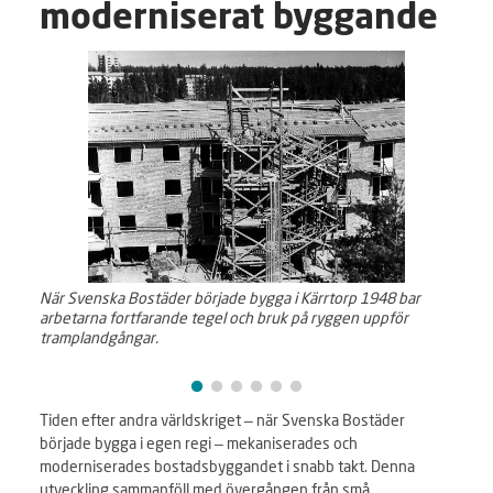
moderniserat byggande
När Svenska Bostäder började bygga i Kärrtorp 1948 bar
Det f
arbetarna fortfarande tegel och bruk på ryggen uppför
Svens
tramplandgångar.
använ
steg 
Tiden efter andra världskriget – när Svenska Bostäder
började bygga i egen regi – mekaniserades och
moderniserades bostadsbyggandet i snabb takt. Denna
utveckling sammanföll med övergången från små