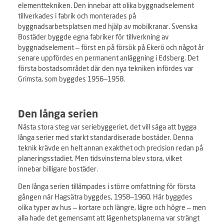
elementtekniken. Den innebar att olika byggnadselement
tillverkades i fabrik och monterades på
byggnadsarbetsplatsen med hjälp av mobilkranar. Svenska
Bostäder byggde egna fabriker för tillverkning av
byggnadselement – först en på försök på Ekerö och något år
senare uppfördes en permanent anläggning i Edsberg. Det
första bostadsområdet där den nya tekniken infördes var
Grimsta, som byggdes 1956–1958.
Den långa serien
Nästa stora steg var seriebyggeriet, det vill säga att bygga
långa serier med starkt standardiserade bostäder. Denna
teknik krävde en helt annan exakthet och precision redan på
planeringsstadiet. Men tidsvinsterna blev stora, vilket
innebar billigare bostäder.
Den långa serien tillämpades i större omfattning för första
gången när Hagsätra byggdes, 1958–1960. Här byggdes
olika typer av hus – kortare och längre, lägre och högre – men
alla hade det gemensamt att lägenhetsplanerna var strängt