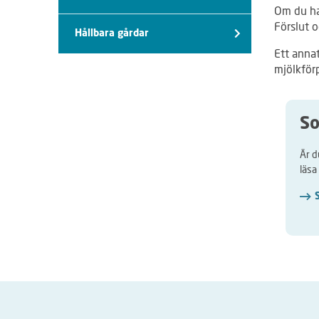
Om du har
Förslut o
Hållbara gårdar
Ett annat
mjölkförp
So
Är d
läsa