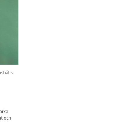
shålls-
Torka
at och