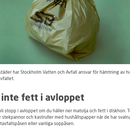
städer har Stockholm Vatten och Avfall ansvar för hämtning av hu
vfallet.
 inte fett i avloppet
li stopp i avloppet om du häller ner matolja och fett i diskhon. 
ur stekpannor och kastruller med hushållspapper när de har svaln
tavfallspåsen eller vanliga soppåsen.