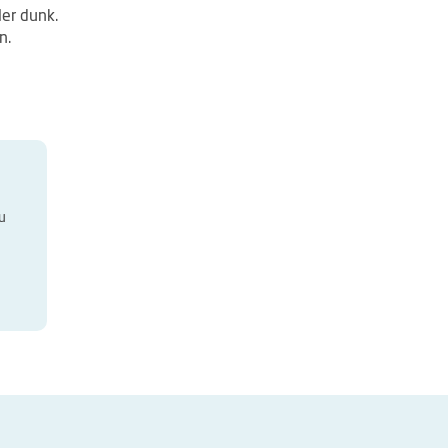
ler dunk.
n.
u