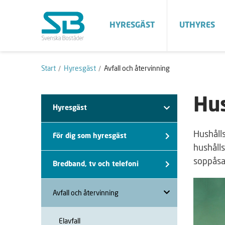
HYRESGÄST
UTHYRES
Start
Hyresgäst
Avfall och återvinning
Hus
Hyresgäst
Hushålls
För dig som hyresgäst
hushålls
soppåsar
Bredband, tv och telefoni
Avfall och återvinning
Elavfall