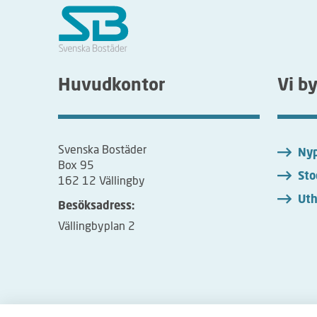
Huvudkontor
Vi b
Svenska Bostäder
Nyp
Box 95
Sto
162 12 Vällingby
Uth
Besöksadress:
Vällingbyplan 2