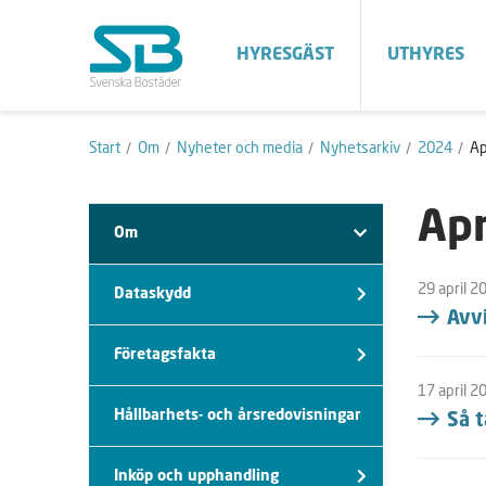
HYRESGÄST
UTHYRES
Start
Om
Nyheter och media
Nyhetsarkiv
2024
Ap
Apr
Om
29 april 2
Dataskydd
Avv
Företagsfakta
17 april 2
Hållbarhets- och årsredovisningar
Så t
Inköp och upphandling