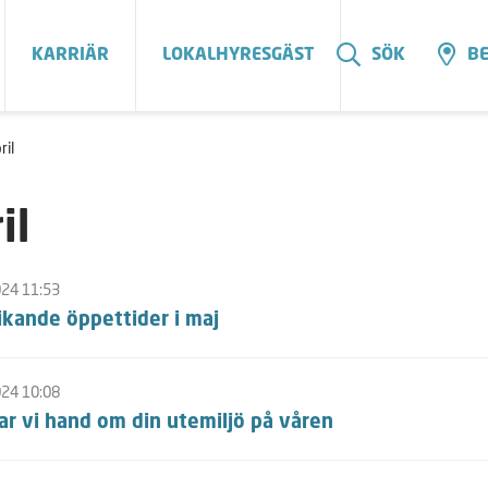
KARRIÄR
LOKALHYRESGÄST
SÖK
BE
ril
il
024 11:53
ikande öppettider i maj
024 10:08
ar vi hand om din utemiljö på våren