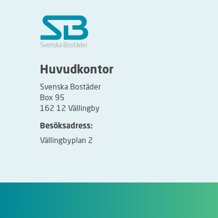
å
h
ä
r
f
u
Huvudkontor
n
Svenska Bostäder
g
Box 95
e
162 12 Vällingby
r
Besöksadress:
a
Vällingbyplan 2
r
t
i
d
s
l