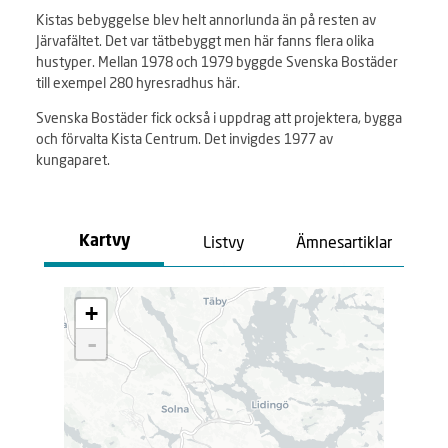
Kistas bebyggelse blev helt annorlunda än på resten av
Järvafältet. Det var tätbebyggt men här fanns flera olika
hustyper. Mellan 1978 och 1979 byggde Svenska Bostäder
till exempel 280 hyresradhus här.
Svenska Bostäder fick också i uppdrag att projektera, bygga
och förvalta Kista Centrum. Det invigdes 1977 av
kungaparet.
Listvy
Ämnesartiklar
Kartvy
L
+
a
d
-
d
a
r
.
.
.