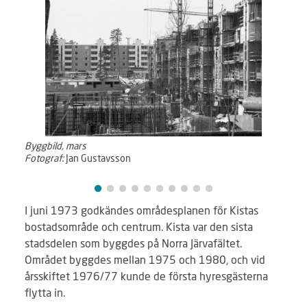
Byggbild, mars
Byggb
Fotograf:
Jan Gustavsson
Fotog
I juni 1973 godkändes områdesplanen för Kistas
bostadsområde och centrum. Kista var den sista
stadsdelen som byggdes på Norra Järvafältet.
Området byggdes mellan 1975 och 1980, och vid
årsskiftet 1976/77 kunde de första hyresgästerna
flytta in.