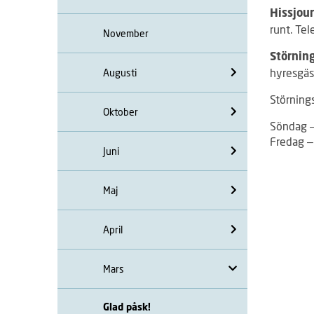
Hissjou
runt. Te
November
Störnin
hyresgäs
Augusti
Störning
Oktober
Söndag –
Fredag –
Juni
Maj
April
Mars
Glad påsk!