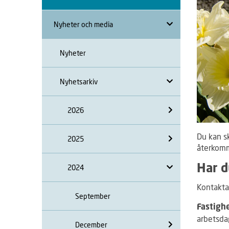
Nyheter och media
Nyheter
Nyhetsarkiv
2026
Du kan s
2025
återkomme
2024
Har d
Kontakta
September
Fastigh
arbetsda
December