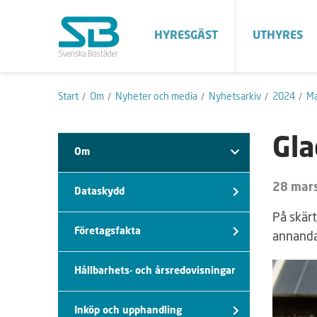
HYRESGÄST
UTHYRES
Start
Om
Nyheter och media
Nyhetsarkiv
2024
Ma
Gla
Om
28 mar
Dataskydd
På skär
Företagsfakta
annandag
Hållbarhets- och årsredovisningar
Inköp och upphandling