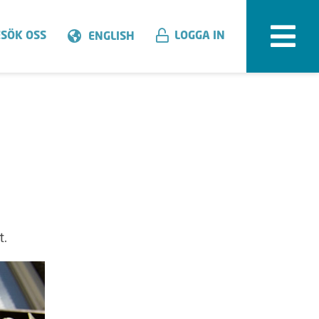
SÖK OSS
LOGGA IN
ENGLISH
t.