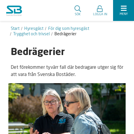
MENY
SÖK
LOGGA IN
Start
Hyresgäst
För dig som hyresgäst
Trygghet och trivsel
Bedrägerier
Bedrägerier
Det förekommer tyvärr fall där bedragare utger sig för
att vara från Svenska Bostäder.