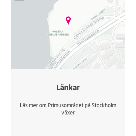
r
.
.
.
Länkar
Läs mer om Primusområdet på Stockholm
växer