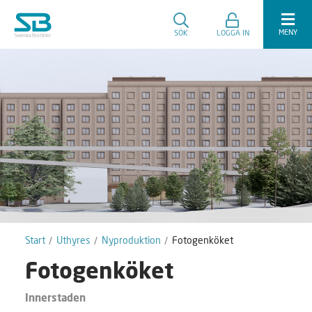
MENY
SÖK
LOGGA IN
Start
Uthyres
Nyproduktion
Fotogenköket
Fotogenköket
Innerstaden