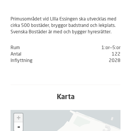
Primusområdet vid LIlla Essingen ska utvecklas med
cirka 500 bostäder, bryggor badstrand och lekplats.
Svenska Bostäder är med och bygger hyresrätter.
Rum
1:or–5:or
Antal
122
Inflyttning
2028
Karta
L
+
a
d
-
d
a