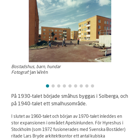
Bostadshus, barn, hundar
Exter
Fotograf:
Jan Wirén
Fotog
På 1930-talet började småhus byggas i Solberga, och
på 1940-talet ett smalhusområde.
I slutet av 1960-talet och början av 1970-talet inleddes en
stor expansionen i området Apelsinlunden. För Hyreshus i
Stockholm (som 1972 fusionerades med Svenska Bostäder)
ritade Lars Bryde arkitektkontor ett antal kubiska