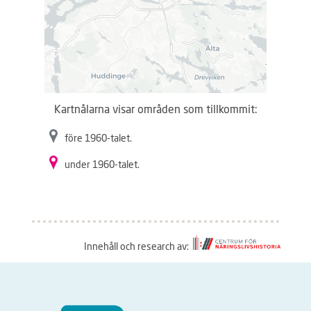
Kartnålarna visar områden som tillkommit:
före 1960-talet.
under 1960-talet.
Innehåll och research av:
S
å
h