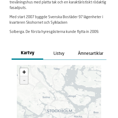
trevåningshus med platta tak och en karaktäristiskt rödaktig
fasadputs.
Med start 2007 byggde Svenska Bostäder 97 lägenheter i
kvarteren Skohornet och Sylklacken
Solberga. De första hyresgästerna kunde flytta in 2009.
Listvy
Ämnesartiklar
Kartvy
L
+
a
d
-
d
a
r
.
.
.