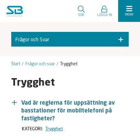
MENY
SÖK
LOGGA IN
Frågor och Svar
F
A
r
v
å
m
Start
Frågor och svar
Trygghet
g
a
o
r
Trygghet
r
k
o
e
c
r
h
a
Vad är reglerna för uppsättning av
S
basstationer för mobiltelefoni på
v
fastigheter?
a
r
KATEGORI:
Trygghet