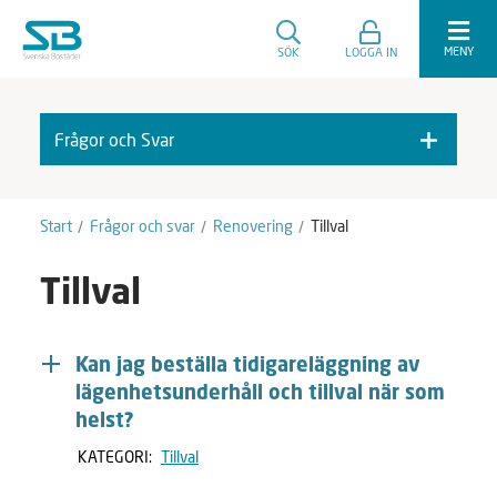
MENY
SÖK
LOGGA IN
Frågor och Svar
F
A
r
v
å
m
Start
Frågor och svar
Renovering
Tillval
g
a
o
r
Tillval
r
k
o
e
c
r
h
a
Kan jag beställa tidigareläggning av
S
lägenhetsunderhåll och tillval när som
v
helst?
a
r
KATEGORI:
Tillval