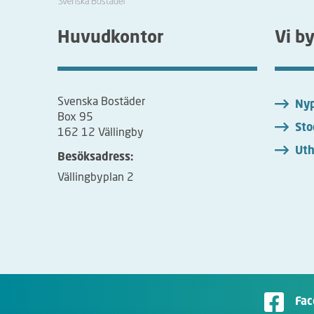
Huvudkontor
Vi b
Svenska Bostäder
Nyp
Box 95
Sto
162 12 Vällingby
Uth
Besöksadress:
Vällingbyplan 2
Fac