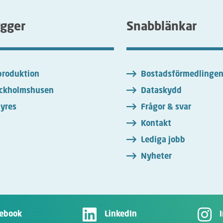
ygger
Snabblänkar
roduktion
Bostadsförmedlinge
ckholmshusen
Dataskydd
yres
Frågor & svar
Kontakt
Lediga jobb
Nyheter
ebook
LinkedIn