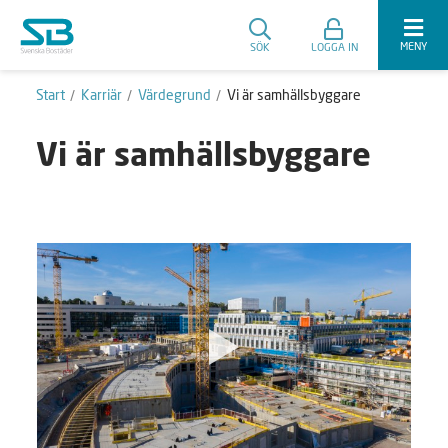
MENY
SÖK
LOGGA IN
Start
Karriär
Värdegrund
Vi är samhällsbyggare
Vi är samhällsbyggare