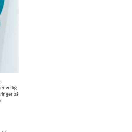
,
er vi dig
 ringer på
i