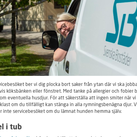
vicebesöket ber vi dig plocka bort saker från ytan där vi ska jobba
s köksbänken eller fönstret. Med tanke på allergier och fobier b
om eventuella husdjur. För att säkerställa att ingen smiter när vi
klast om du tillfälligt kan stänga in alla rymningsbenägna djur. V
 inte servicebesöket om du lämnat hunden hemma själv.
l i tub