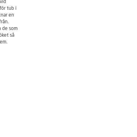
vid
för tub i
knar en
rån.
än de som
söket så
hem.