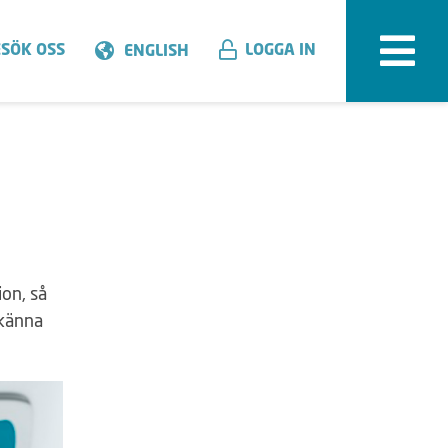
SÖK OSS
LOGGA IN
ENGLISH
ion, så
 känna