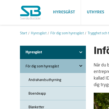
HYRESGÄST
UTHYRES
Start
Hyresgäst
För dig som hyresgäst
Trygghet och t
Inf
Hyresgäst
När du b
För dig som hyresgäst
entrepre
kallad I
Andrahandsuthyrning
dig tryg
Boendeapp
Blanketter