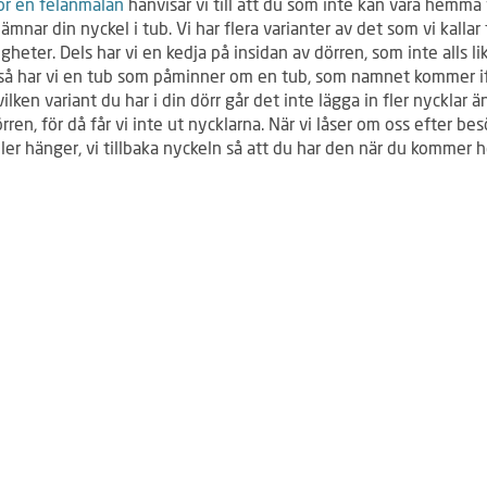
ör en felanmälan
hänvisar vi till att du som inte kan vara hemma 
ämnar din nyckel i tub. Vi har flera varianter av det som vi kallar 
igheter. Dels har vi en kedja på insidan av dörren, som inte alls li
 så har vi en tub som påminner om en tub, som namnet kommer if
ilken variant du har i din dörr går det inte lägga in fler nycklar 
dörren, för då får vi inte ut nycklarna. När vi låser om oss efter be
ller hänger, vi tillbaka nyckeln så att du har den när du kommer 