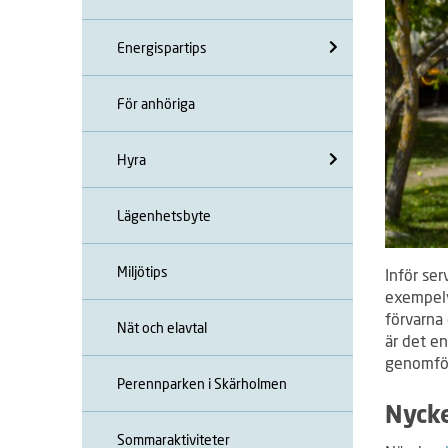
Energispartips
För anhöriga
Hyra
Lägenhetsbyte
Miljötips
Inför ser
exempelvi
förvarna 
Nät och elavtal
är det en
genomför
Perennparken i Skärholmen
Nycke
Sommaraktiviteter