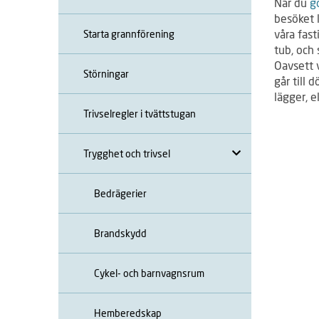
När du
g
besöket l
våra fast
Starta grannförening
tub, och
Oavsett v
Störningar
går till 
lägger, e
Trivselregler i tvättstugan
Trygghet och trivsel
Bedrägerier
Brandskydd
Cykel- och barnvagnsrum
Hemberedskap