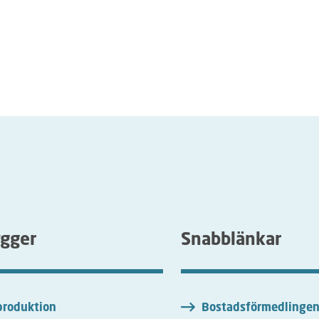
ygger
Snabblänkar
roduktion
Bostadsförmedlinge