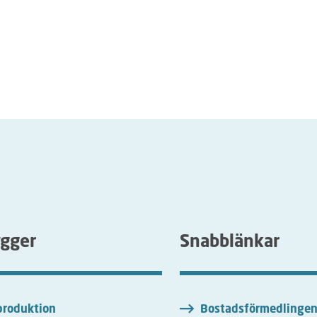
ygger
Snabblänkar
roduktion
Bostadsförmedlinge