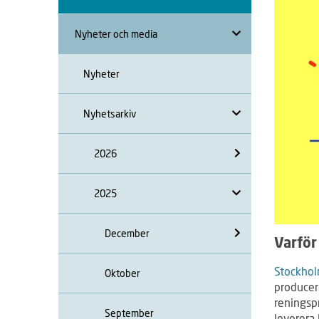
Nyheter och media
Nyheter
Nyhetsarkiv
2026
2025
December
Varför
Stockhol
Oktober
producer
reningspr
September
leverera 