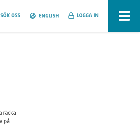
SÖK OSS
LOGGA IN
ENGLISH
a räcka
ra på