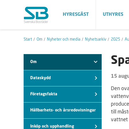
HYRESGÄST
UTHYRES
Start
Om
Nyheter och media
Nyhetsarkiv
2025
Au
Spa
Om
15 augu
Dataskydd
Den ova
Företagsfakta
vattenv
producer
Hållbarhets- och årsredovisningar
till mås
vattnet
Inköp och upphandling