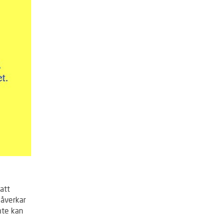
att
påverkar
nte kan