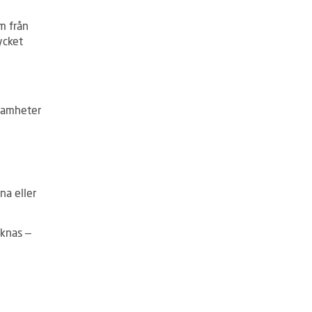
m från
ycket
ksamheter
na eller
äknas –