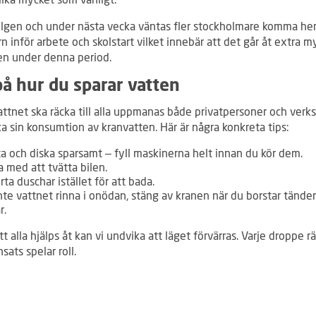
helgen och under nästa vecka väntas fler stockholmare komma he
 inför arbete och skolstart vilket innebär att det går åt extra m
en under denna period.
på hur du sparar vatten
vattnet ska räcka till alla uppmanas både privatpersoner och ver
a sin konsumtion av kranvatten. Här är några konkreta tips:
ta och diska sparsamt – fyll maskinerna helt innan du kör dem.
 med att tvätta bilen.
rta duschar istället för att bada.
nte vattnet rinna i onödan, stäng av kranen när du borstar tänder
r.
 alla hjälps åt kan vi undvika att läget förvärras. Varje droppe r
nsats spelar roll.