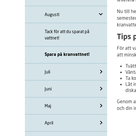
Nu till 
Augusti
semestern
kranvatt
Tack för att du sparat på
Tips 
vattnet!
För att 
att minsk
Spara på kranvattnet!
Tvät
Vänta
Juli
Ta ko
Låt i
Juni
diska
Genom att
Maj
och din i
April