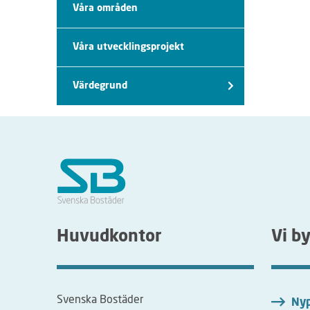
Våra områden
Våra utvecklingsprojekt
Värdegrund
Huvudkontor
Vi b
Svenska Bostäder
Nyp