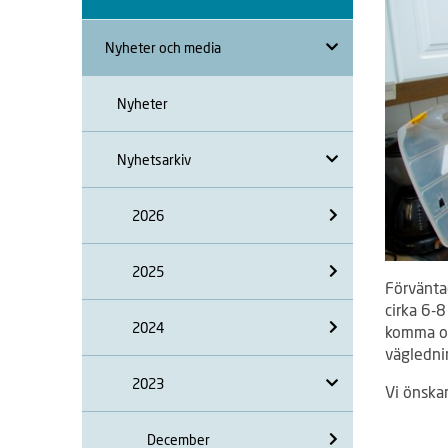
Nyheter och media
Nyheter
Nyhetsarkiv
2026
2025
Förvänta
cirka 6-8
2024
komma oc
väglednin
2023
Vi önskar
December