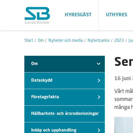
HYRESGÄST
UTHYRES
Start
Om
Nyheter och media
Nyhetsarkiv
2023
Ju
Se
Om
16 juni
Dataskydd
Vårt mål
Företagsfakta
sommarv
många h
Hållbarhets- och årsredovisningar
Inköp och upphandling