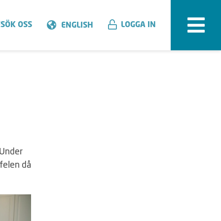
SÖK OSS
LOGGA IN
ENGLISH
. Under
felen då