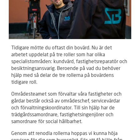
Tidigare mötte du oftast din bovärd. Nu är det
arbetet uppdelat på tre roller som har olika
specialistområden: kundvärd, fastighetsreparatör och
besiktningsansvarig. Beroende på vad du behöver
hjälp med så delar de tre rollerna på bovärdens
tidigare roll.
Områdesteamet som förvaltar våra fastigheter och
gårdar består också av områdeschef, servicevärdar
och förvaltningskoordinator. Till sin hjälp har de
trädgårdssamordnare, fastighetsingenjörer och
samordnare för social hållbarhet.
Genom att renodla rollerna hoppas vi kunna höja
servicen för dig som hyresgäst. För att få hjälp från