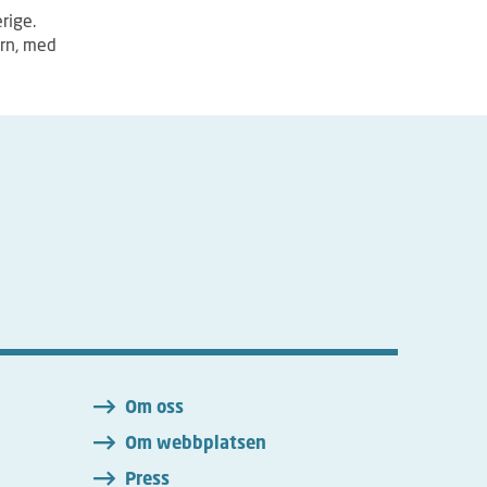
rige.
örn, med
n
Om oss
Om webbplatsen
Press