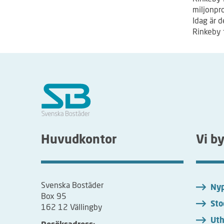
miljonpr
Idag är d
Rinkeby 
Huvudkontor
Vi b
Svenska Bostäder
Nyp
Box 95
Sto
162 12 Vällingby
Uth