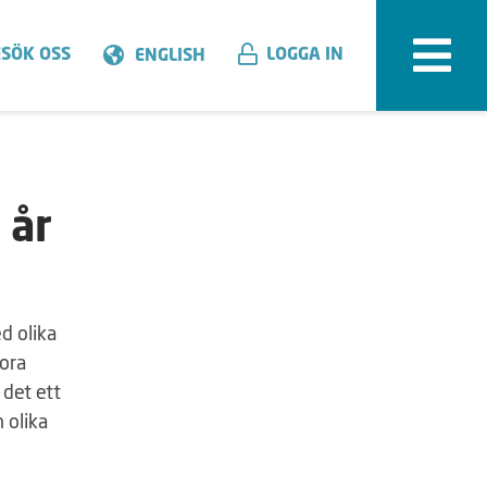
SÖK OSS
LOGGA IN
ENGLISH
 år
d olika
tora
 det ett
 olika