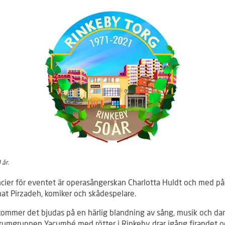
 år.
cier för eventet är operasångerskan Charlotta Huldt och med på
nat Pirzadeh, komiker och skådespelare.
kommer det bjudas på en härlig blandning av sång, musik och dans
Trumgruppen Yacumbé med rötter i Rinkeby drar igång firandet o