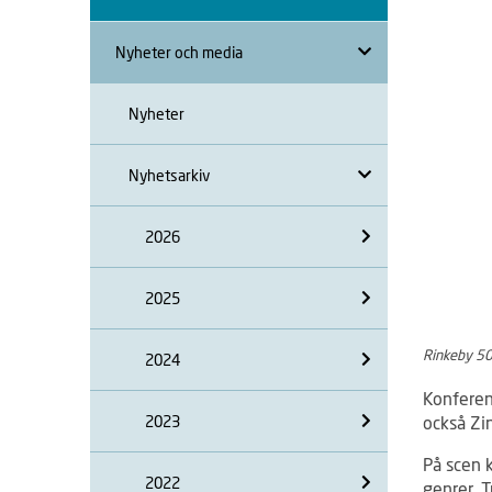
Nyheter och media
Nyheter
Nyhetsarkiv
2026
2025
Rinkeby 50
2024
Konferen
2023
också Zi
På scen 
2022
genrer. 