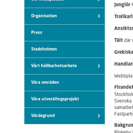
Jonglör
Organisation
Trollkar
Ansikts
Press
där 
Tält
Stadsholmen
Grekisk
Handla
Vårt hållbarhetsarbete
Webbpla
Våra områden
Firandet
Stockhol
Våra utvecklingsprojekt
Svenska 
samarbet
Fastpart
Värdegrund
Bakgrun
Rinkeby 