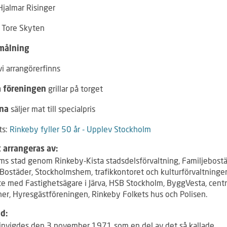
Hjalmar Risinger
Tore Skyten
l
målning
vi arrangörerfinns
grillar på torget
a föreningen
säljer mat till specialpris
rna
ts:
Rinkeby fyller 50 år - Upplev Stockholm
 arrangeras av:
ms stad genom Rinkeby-Kista stadsdelsförvaltning, Familjebostä
Bostäder, Stockholmshem, trafikkontoret och kulturförvaltningen
e med Fastighetsägare i Järva, HSB Stockholm, ByggVesta, cen
ner, Hyresgästföreningen, Rinkeby Folkets hus och Polisen.
d:
invigdes den 3 november 1971 som en del av det så kallade