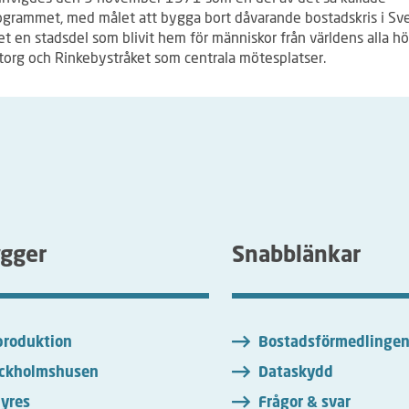
ogrammet, med målet att bygga bort dåvarande bostadskris i Sve
et en stadsdel som blivit hem för människor från världens alla h
torg och Rinkebystråket som centrala mötesplatser.
ygger
Snabblänkar
roduktion
Bostadsförmedlinge
ckholmshusen
Dataskydd
yres
Frågor & svar