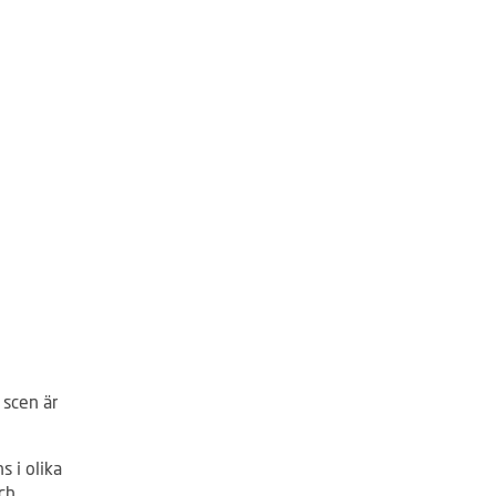
 scen är
 i olika
ch