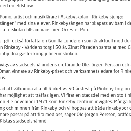
 med en eldshow.
Pomo, artist och musiklärare i Askebyskolan i Rinkeby sjunger
sången” med sina elever. Rinkebysången har skapats av barn i d
a förskolan tillsammans med Orkester Pop.
r gör också författaren Gunilla Lundgren som är aktuell med de
 Rinkeby - Världens torg i 50 år. Zinat Pirzadeh samtalar med Gu
 inbjudna gäster kring jubileumsboken.
nvigs av stadsdelsnämndens ordförande Ole-Jörgen Persson och 
Omar, vinnare av Rinkeby-priset och verksamhetsledare för Rink
us.
glad att välkomna alla till Rinkebys 50-årsfest på Rinkeby torg nu 
har möjlighet att träffas igen. Vi firar en stadsdel med en stolt hi
den 3:e november 1971 som Rinkeby centrum invigdes. Många h
ng och minnen från Rinkeby och vi hoppas att både rinkebybor 
are passar på att fira med oss, säger Ole-Jörgen Persson, ordför
Kistas stadsdelsnämnd.