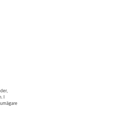
der,
. I
trumägare