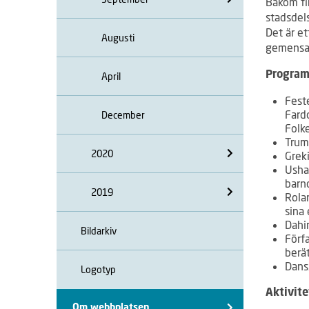
Bakom fi
stadsdel
Det är et
Augusti
gemensam
Program
April
Fest
Fard
December
Folke
Trum
2020
Grek
Usha
barn
2019
Rola
sina 
Dahir
Bildarkiv
Förf
berät
Dans
Logotyp
Aktivite
Om webbplatsen