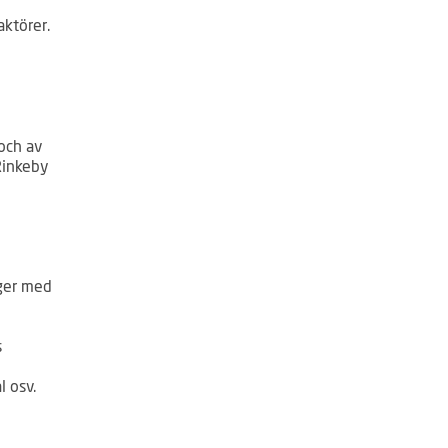
aktörer.
och av
Rinkeby
nger med
s
 osv.