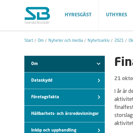
HYRESGÄST
UTHYRES
Start
Om
Nyheter och media
Nyhetsarkiv
2021
Ok
Fin
Om
21 okt
Dataskydd
I år är 
Företagsfakta
aktivite
finalfes
Hållbarhets- och årsredovisningar
storslag
aktivite
Inköp och upphandling