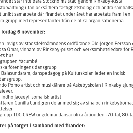
randet står inte bara Stockholms stad genom Rinkeby-Kista
sförvaltning utan också flera fastighetsbolag och andra samhälls
t unikt samarbete där firandet under året har arbetats fram i en
 grupp med representanter från de olika organisationerna.
 lördag 6 november:
en invigs av stadsdelsnämndens ordförande Ole-Jörgen Persson 
osa Omar, vinnare av Rinkeby-priset och verksamhetsledare för 
ts hus.
gruppen Yacumbé
iska föreningens dansgrupp
 Balasundaram, danspedagog på Kulturskolan leder en indisk
dansgrupp.
ndo Pomo artist och musiklärare på Askebyskolan i Rinkeby sju
elever.
 Indho Jaceeyl, somalisk artist
attaren Gunilla Lundgren delar med sig av sina och rinkebyborna
telser.
grupp TDG CREW ungdomar dansar olika årtionden -70-tal, 80-tal
ter på torget i samband med firandet: