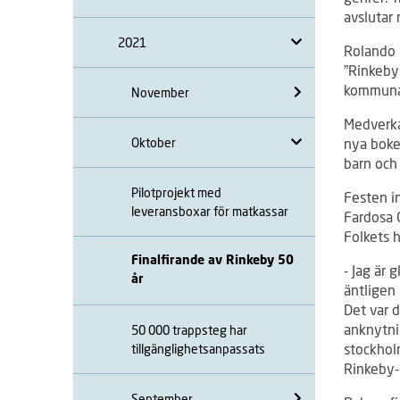
avslutar
2021
Rolando 
”Rinkeby
kommunal
November
Medverka
Oktober
nya boken
barn och
Pilotprojekt med
Festen i
leveransboxar för matkassar
Fardosa 
Folkets h
Finalfirande av Rinkeby 50
- Jag är 
år
äntligen 
Det var 
anknytni
50 000 trappsteg har
stockholm
tillgänglighetsanpassats
Rinkeby-
September