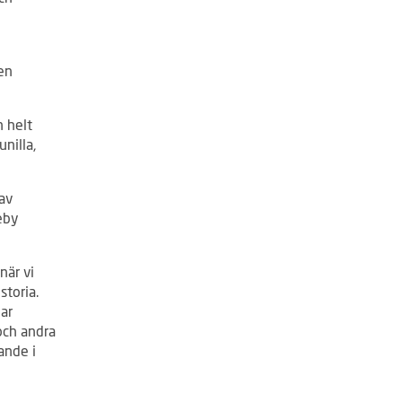
en
n helt
nilla,
av
eby
när vi
storia.
ar
och andra
ande i