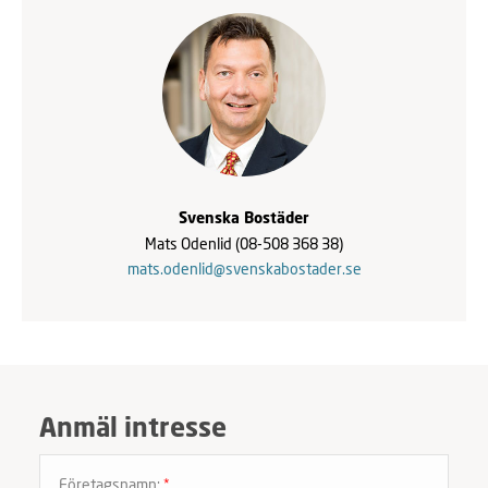
Svenska Bostäder
Mats Odenlid
(08-508 368 38)
mats.odenlid@svenskabostader.se
Anmäl intresse
Företagsnamn:
*