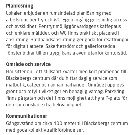
Planlösning
Lokalen erbjuder en rumsindelad planlösning med
arbetsrum, pentry och WC. Egen ingång ger smidig access
och avskildhet. Pentryt möjliggör vardagens kaffepaus
och enklare måltider, och WC finns praktiskt placerad i
anslutning. Bredbandsanslutning ger goda förutsättningar
för digitalt arbete. Säkerhetsdörr och gallerförsedda
fönster bidrar till en trygg känsla även utanför kontorstid.
Område och service
Här sitter du i ett stillsamt kvarter med kort promenad till
Blackebergs centrum där du hittar daglig service som
matbutik, caféer och annan närhandel. Området upplevs
grönt och rofyllt vilket ger en behaglig vardag. Parkering
finns på gatan och det finns möjlighet att hyra P‑plats för
den som önskar extra bekvämlighet.
Kommunikationer
Gångavstånd om cirka 400 meter till Blackebergs centrum
med goda kollektivtrafikförbindelser.