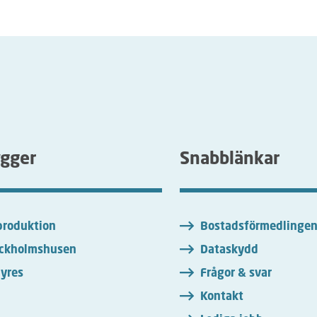
ygger
Snabblänkar
roduktion
Bostadsförmedlinge
ckholmshusen
Dataskydd
yres
Frågor & svar
Kontakt