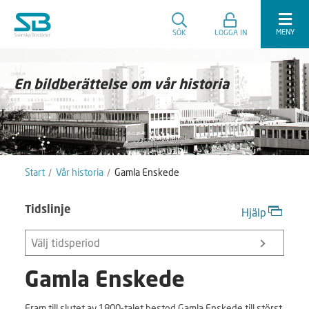
MENY
SÖK
LOGGA IN
En bildberättelse om vår historia
Start
Vår historia
Gamla Enskede
Tidslinje
Hjälp
Välj tidsperiod
Gamla Enskede
Fram till slutet av 1800-talet bestod Gamla Enskede till störst