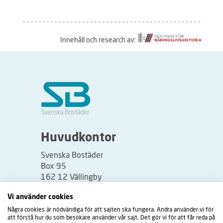
Innehåll och research av:
S
å
h
ä
r
f
u
Huvudkontor
n
Svenska Bostäder
g
Box 95
e
162 12 Vällingby
r
Besöksadress:
Vi använder cookies
a
Vällingbyplan 2
Några cookies är nödvändiga för att sajten ska fungera. Andra använder vi för
r
att förstå hur du som besökare använder vår sajt. Det gör vi för att får reda på