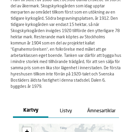
del av åkermark. Skogskyrkogården som idag upptar
merparten av området tillkom först som en utökning av en
tidigare kyrkogård, Södra begravningsplatsen, år 1912. Den
tidigare kyrkogården var endast 15 hektar, så när
Skogskyrkogården invigdes 1920 tillförde den ytterligare 78
hektar mark. Resterande mark köptes av Stockholms
kommun år 1904 som en del av projektet kallat
”Egnahemsrörelsen”, en folkrörelse med målet att ge
arbetarklassen eget boende. Tanken var därför att bygga hus
i mindre storlek med tillhörande trädgård, för att sen sälja för
samma pris som en lika stor lägenhet i innerstaden. De första
hyreshusen tillkom inte förrän på 1920-talet och Svenska
Bostäders äldsta fastighet i denna stadsdel, Dalen 6,
byggdes år 1979.
Listvy
Ämnesartiklar
Kartvy
L
+
a