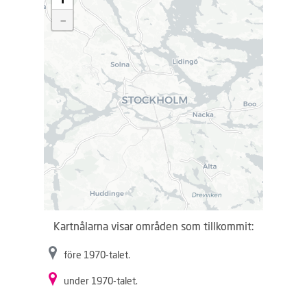
d
-
d
a
r
.
.
.
Kartnålarna visar områden som tillkommit:
före 1970-talet.
under 1970-talet.