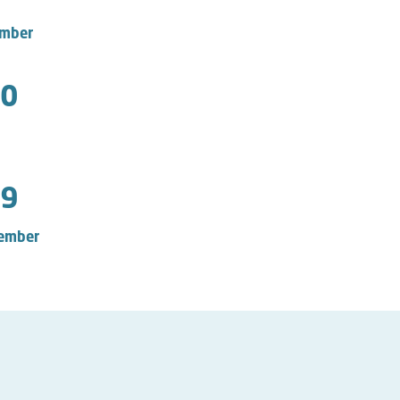
mber
0
9
ember