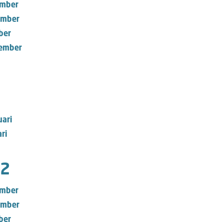
mber
mber
ber
ember
uari
ri
2
mber
mber
ber