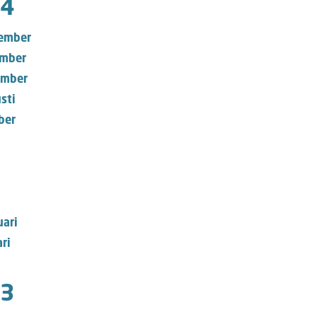
4
ember
mber
mber
sti
ber
uari
ri
3