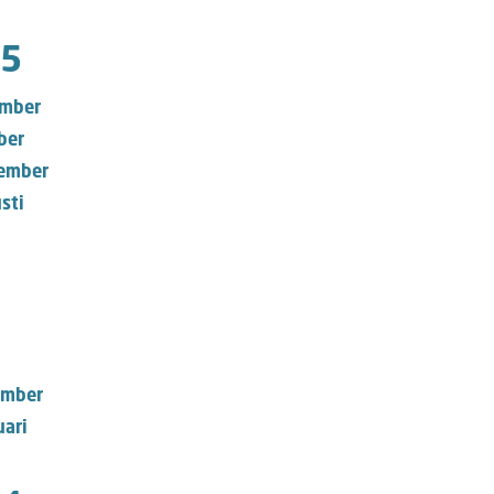
5
mber
ber
ember
sti
mber
uari