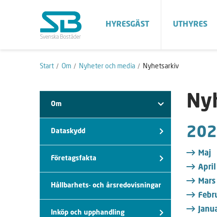
HYRESGÄST
UTHYRES
Start
Om
Nyheter och media
Nyhetsarkiv
Ny
Om
202
Dataskydd
Maj
Företagsfakta
April
Mars
Hållbarhets- och årsredovisningar
Febr
Janua
Inköp och upphandling