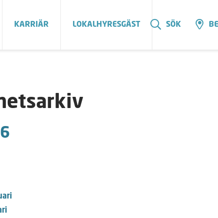
KARRIÄR
LOKALHYRESGÄST
SÖK
BE
hetsarkiv
6
uari
ri