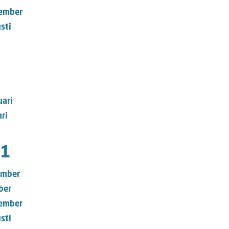
ember
sti
uari
ri
1
mber
ber
ember
sti