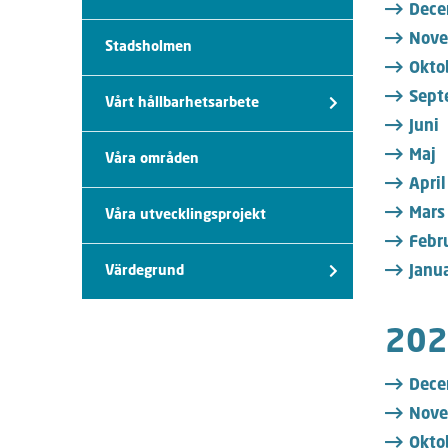
Dece
Nove
Stadsholmen
Okto
Sept
Vårt hållbarhetsarbete
Juni
Maj
Våra områden
April
Mars
Våra utvecklingsprojekt
Febr
Värdegrund
Janua
202
Dece
Nove
Okto