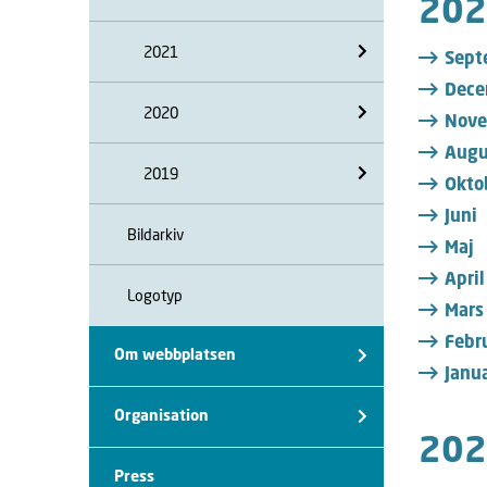
202
2021
Sept
Dece
2020
Nove
Augu
2019
Okto
Juni
Bildarkiv
Maj
April
Logotyp
Mars
Febr
Om webbplatsen
Janua
Organisation
202
Press