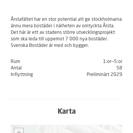
Årstafältet har en stor potential att ge stockholmarna
ännu mera bostäder i närheten av omtyckta Årsta.
Det här är ett av stadens större utvecklingsprojekt
som ska leda till uppemot 7 000 nya bostäder.
Svenska Bostäder är med och bygger.
Rum
1:or–5:or
Antal
58
Inflyttning
Preliminärt 2029
Karta
L
+
a