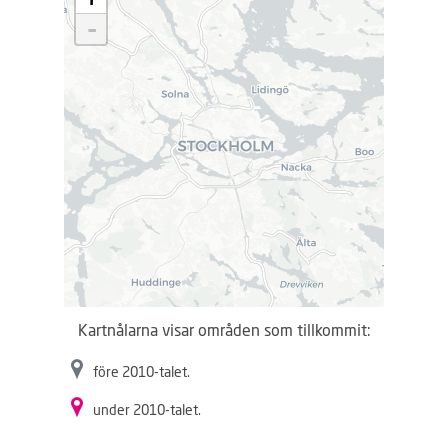
d
-
d
a
r
.
.
.
Kartnålarna visar områden som tillkommit:
före 2010-talet.
under 2010-talet.