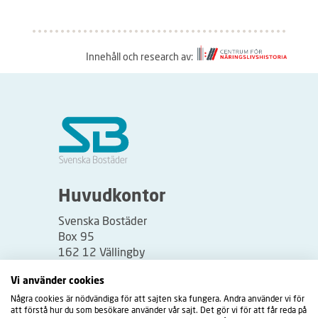
Innehåll och research av:
S
å
h
ä
r
f
u
Huvudkontor
n
Svenska Bostäder
g
Box 95
e
162 12 Vällingby
r
Besöksadress:
Vi använder cookies
a
Vällingbyplan 2
Några cookies är nödvändiga för att sajten ska fungera. Andra använder vi för
r
att förstå hur du som besökare använder vår sajt. Det gör vi för att får reda på