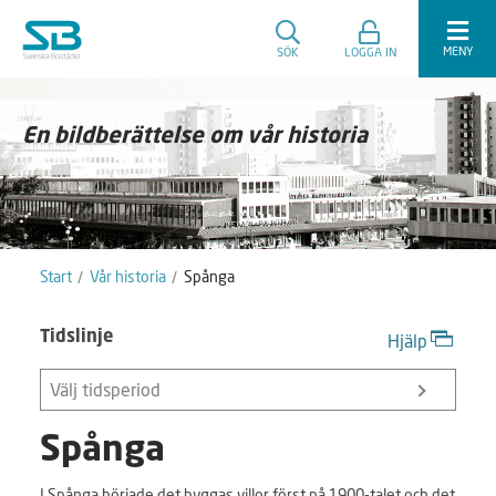
MENY
SÖK
LOGGA IN
En bildberättelse om vår historia
Start
Vår historia
Spånga
Tidslinje
Hjälp
Välj tidsperiod
Spånga
I Spånga började det byggas villor först på 1900-talet och det