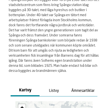
stadsdelscentrum som finns kring Spånga station idag
byggdes på 30-talet, med låga hyreshus och butiker i
bottenplan. Under 40-talet var Spånga en tätort med
arbetsplatser främst förlagda inom Stockholms kommun,
dock fanns det fortfarande några jordbruk och verkstäder.
Det har varit främst den yngre generationen som tagit del av
Spånga och dess framväxt. Under somrarna fanns
föreningen Spånga barnkolonier som började redan år 1938
och som senare utvidgades när kommunen köpte området.
Dit kom barn för att umgås och njuta av ledigheten och
verksamheten fick insamlingar från Barnens dag för att hållas
igång. Där fanns även Solhems egen brandstation under
denna tid, som bildades 1925. Man hade endast två bilar och
dessa byggdes av brandmännen själva.
Listvy
Ämnesartiklar
Kartvy
L
+
a