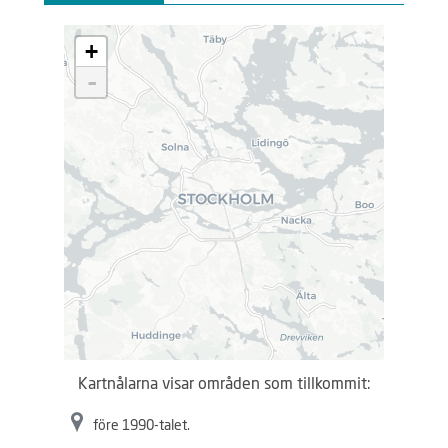
L
+
a
d
-
d
a
r
.
.
.
Kartnålarna visar områden som tillkommit:
före 1990-talet.