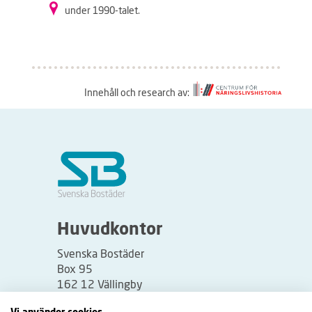
under 1990-talet.
Innehåll och research av:
S
å
h
ä
r
f
u
Huvudkontor
n
Svenska Bostäder
g
Box 95
e
162 12 Vällingby
r
Besöksadress: