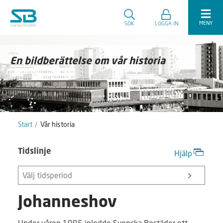
MENY
SÖK
LOGGA IN
En bildberättelse om vår historia
Start
Vår historia
Tidslinje
Hjälp
Välj tidsperiod
Johanneshov
Under våren 1995 inledde Svenska Bostäder ett