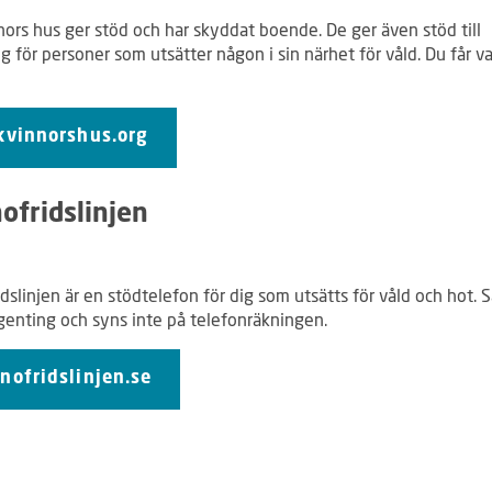
nors hus ger stöd och har skyddat boende. De ger även stöd till
g för personer som utsätter någon i sin närhet för våld. Du får v
kvinnorshus.org
ofridslinjen
6
dslinjen är en stödtelefon för dig som utsätts för våld och hot. 
ngenting och syns inte på telefonräkningen.
nofridslinjen.se