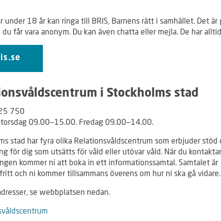
1
 under 18 år kan ringa till BRIS, Barnens rätt i samhället. Det är 
 du får vara anonym. Du kan även chatta eller mejla. De har allti
is.se
ionsvåldscentrum i Stockholms stad
25 750
torsdag 09.00–15.00. Fredag 09.00–14.00.
ms stad har fyra olika Relationsvåldscentrum som erbjuder stöd
g för dig som utsätts för våld eller utövar våld. När du kontakt
ången kommer ni att boka in ett informationssamtal. Samtalet är
fritt och ni kommer tillsammans överens om hur ni ska gå vidare.
adresser, se webbplatsen nedan.
svåldscentrum