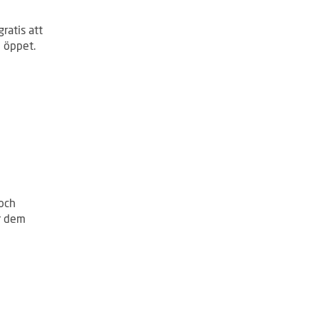
gratis att
d öppet.
 och
ar dem