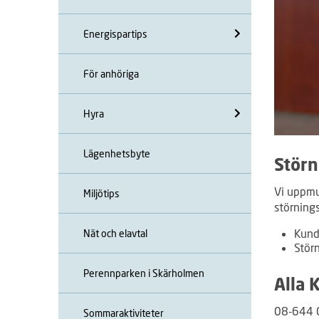
Energispartips
För anhöriga
Hyra
Lägenhetsbyte
Störn
Vi uppmun
Miljötips
störning
Kund
Nät och elavtal
Stör
Perennparken i Skärholmen
Alla 
08-644 
Sommaraktiviteter