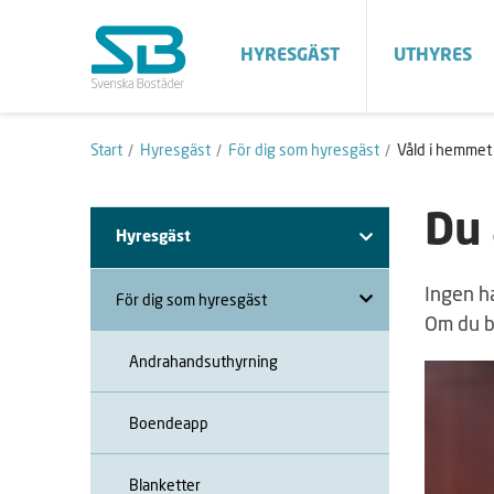
HYRESGÄST
UTHYRES
Start
Hyresgäst
För dig som hyresgäst
Våld i hemmet
Du 
Hyresgäst
Ingen ha
För dig som hyresgäst
Om du be
Andrahandsuthyrning
Boendeapp
Blanketter