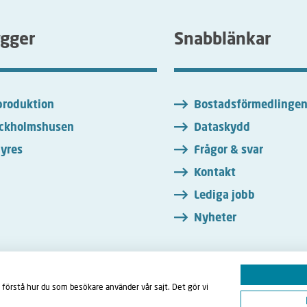
ygger
Snabblänkar
roduktion
Bostadsförmedlinge
ckholmshusen
Dataskydd
yres
Frågor & svar
Kontakt
Lediga jobb
Nyheter
 förstå hur du som besökare använder vår sajt. Det gör vi
ebook
LinkedIn