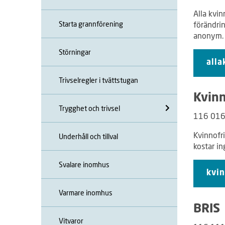
Alla kvin
Starta grannförening
förändrin
anonym.
Störningar
alla
Trivselregler i tvättstugan
Kvinn
Trygghet och trivsel
116 01
Kvinnofri
Underhåll och tillval
kostar i
Svalare inomhus
kvin
Varmare inomhus
BRIS
Vitvaror