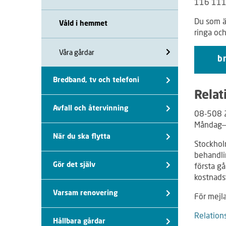
116 11
Du som är
Våld i hemmet
ringa och
Våra gårdar
br
Bredband, tv och telefoni
Relat
Avfall och återvinning
08-508 
Måndag–
När du ska flytta
Stockhol
behandlin
första g
Gör det själv
kostnads
Varsam renovering
För mejl
Relation
Hållbara gårdar