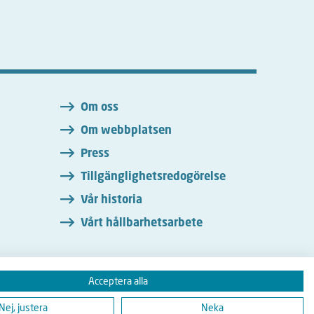
n
Om oss
Om webbplatsen
Press
Tillgänglighetsredogörelse
Vår historia
Vårt hållbarhetsarbete
Acceptera alla
Instagram
Nej, justera
Neka