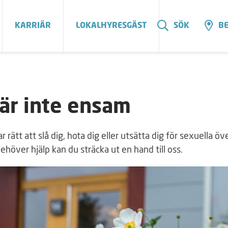
KARRIÄR
LOKALHYRESGÄST
SÖK
BE
är inte ensam
r rätt att slå dig, hota dig eller utsätta dig för sexuella ö
höver hjälp kan du sträcka ut en hand till oss.