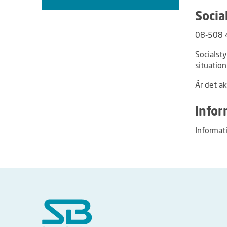
Socia
08-508 
Socialst
situation
Är det ak
Infor
Informati